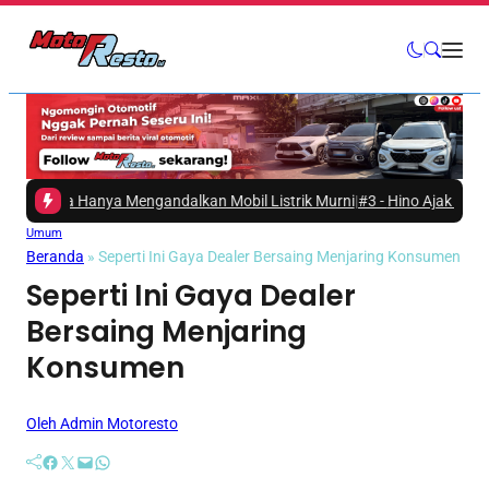
sa Hanya Mengandalkan Mobil Listrik Murni
|
#3 -
Hino Ajak Masyarakat M
Umum
Beranda
»
Seperti Ini Gaya Dealer Bersaing Menjaring Konsumen
Seperti Ini Gaya Dealer
Bersaing Menjaring
Konsumen
Oleh Admin Motoresto
Facebook
Twitter
Mail
WhatsApp