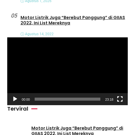
Agustus 1, 2026
05
Motor Listrik Juga “Berebut Panggung” di GIIAS
2022, Ini List Mereknya
Agustus 14, 2022
P
e
m
u
t
a
r
V
00:00
23:18
i
Terviral
d
e
o
Motor Listrik Juga “Berebut Panggung” di
GIIAS 2022, Ini List Mereknya