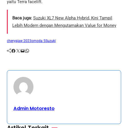
yaitu Terra facelift.
Baca juga:
Suzuki XL7 New Alpha Hybrid, Kini Tampil
Lebih Modern dengan Mengutamakan Value for Money
chery
gjaw 2023
omoda 5
Suzuki
Facebook
Twitter
Mail
WhatsApp
Admin Motoresto
Artikel Terkait