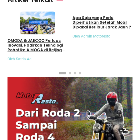
Umum
Apa Saja yang Perlu
S
Diperhatikan Setelah Mobil
S
Dipakai Berlibur Jarak Jauh ?
S
Umum
Oleh Admin Motoresto
O
OMODA & JAECOO Perluas
Inovasi, Hadirkan Teknologi
Robotika AiMOGA di Beijing
Auto Show 2026
Oleh Satria Adi