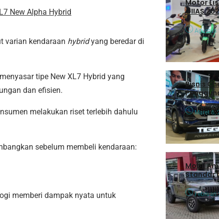
Motor Lis
GIIAS 202
XL7 New Alpha Hybrid
Agustus 
ut varian kendaraan
hybrid
yang beredar di
 menyasar tipe New XL7 Hybrid yang
Bisnis Che
ungan dan efisien.
Pengguna
nsumen melakukan riset terlebih dahulu
Maret 6,
rtimbangkan sebelum membeli kendaraan:
Mobil Am
Standar 
Februari
logi memberi dampak nyata untuk