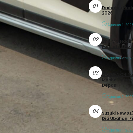
01
Daihatsu Hadirkan Tiga Peny
2026
Agustus 1, 202
02
Chery Q Hadir 
Pure atau Rizz
Agustus 2, 202
03
OMODA O4 Tamp
Mecha Design
Depan
Agustus 2, 202
04
Suzuki New XL7
Dia Ubahan, F
Agustus 1, 202