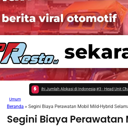
h Alokasi di Indonesia
|
#3 -
Head Unit Changan Nevo Q05, Bukan Sekeda
Umum
Beranda
»
Segini Biaya Perawatan Mobil Mild-Hybrid Selam
Segini Biaya Perawatan 