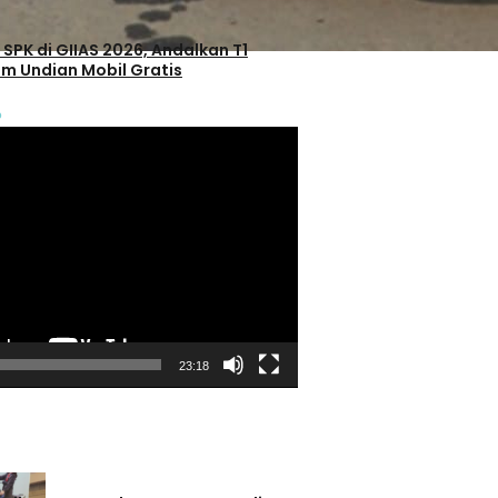
 SPK di GIIAS 2026, Andalkan T1
m Undian Mobil Gratis
6
23:18