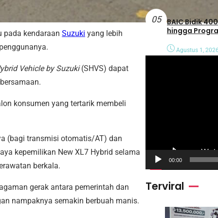
05
BAIC Bidik 400
hingga Progra
ru pada kendaraan
Suzuki
yang lebih
 penggunanya.
Agustus 1, 202
P
ybrid Vehicle by Suzuki
(SHVS) dapat
e
 bersamaan.
m
u
lon konsumen yang tertarik membeli
t
a
a (bagi transmisi otomatis/AT) dan
r
biaya kepemilikan New XL7 Hybrid selama
V
00:00
erawatan berkala.
i
Terviral
d
eragaman gerak antara pemerintah dan
e
ungan nampaknya semakin berbuah manis.
o