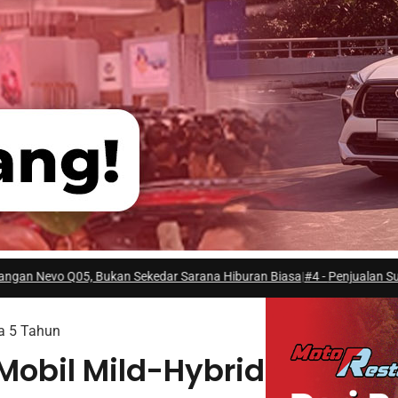
r Sarana Hiburan Biasa
|
#4 -
Penjualan Suzuki New Carry Masih Tertingg
a 5 Tahun
Mobil Mild-Hybrid