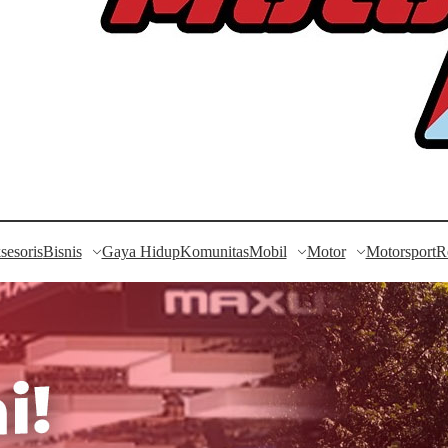
sesoris
Bisnis
Gaya Hidup
Komunitas
Mobil
Motor
Motorsport
R