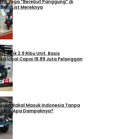
trik Juga “Berebut Panggung” di
2, Ini List Mereknya
14, 2022
ry Naik 2,9 Ribu Unit, Basis
 Global Capai 18,89 Juta Pelanggan
 2026
erika Bakal Masuk Indonesia Tanpa
Lokal, Apa Dampaknya?
 22, 2026