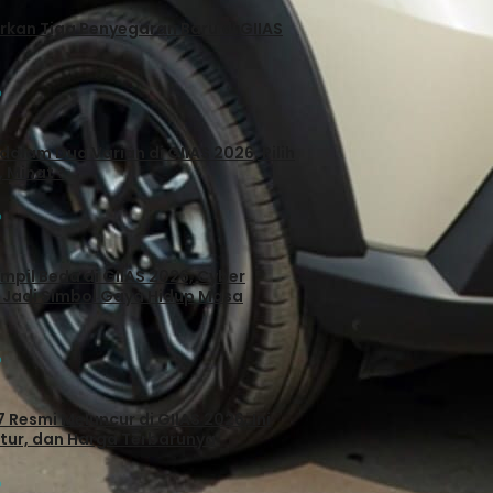
egaran Baru di GIIAS
6
dalam Dua Varian di GIIAS 2026, Pilih
, Minat ?
6
il Beda di GIIAS 2026, Cyber
 Jadi Simbol Gaya Hidup Masa
6
 Resmi Meluncur di GIIAS 2026, Ini
itur, dan Harga Terbarunya
6