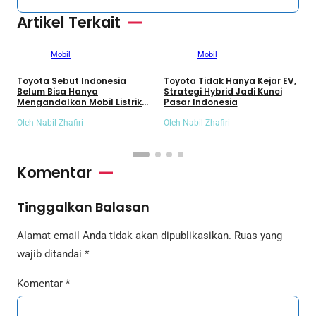
Artikel Terkait
Mobil
Mobil
Toyota Sebut Indonesia
Toyota Tidak Hanya Kejar EV,
H
Belum Bisa Hanya
Strategi Hybrid Jadi Kunci
U
Mengandalkan Mobil Listrik
Pasar Indonesia
d
Murni
Oleh Nabil Zhafiri
Oleh Nabil Zhafiri
O
Komentar
Tinggalkan Balasan
Alamat email Anda tidak akan dipublikasikan.
Ruas yang
wajib ditandai
*
Komentar
*