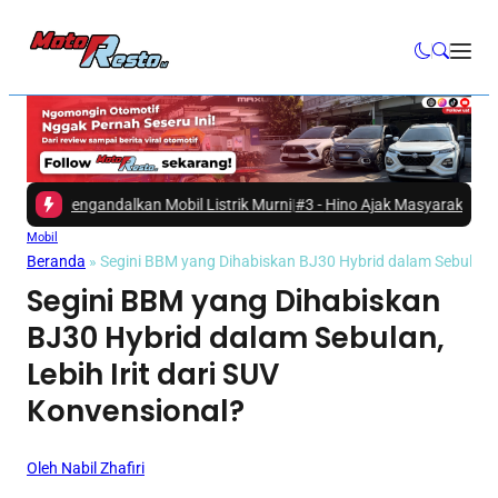
engandalkan Mobil Listrik Murni
|
#3 -
Hino Ajak Masyarakat Menjaga Al
Mobil
Beranda
»
Segini BBM yang Dihabiskan BJ30 Hybrid dalam Sebulan, L
Segini BBM yang Dihabiskan
BJ30 Hybrid dalam Sebulan,
Lebih Irit dari SUV
Konvensional?
Oleh Nabil Zhafiri