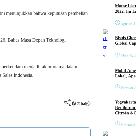
Motor List
2022, Ini 
i ini menunjukkan bahwa keputusan pembelian
Agustus 1
Bisnis Che
026, Bahas Masa Depan Teknologi
Global Cap
Maret 6, 
 berkendara menjadi faktor utama dalam
Mobil Amer
 Sales Indonesia.
Lokal, Ap
Februari 2
Yogyakarta
Facebook
Twitter
Mail
WhatsApp
Berliburan
Citroën ë-
Desember 