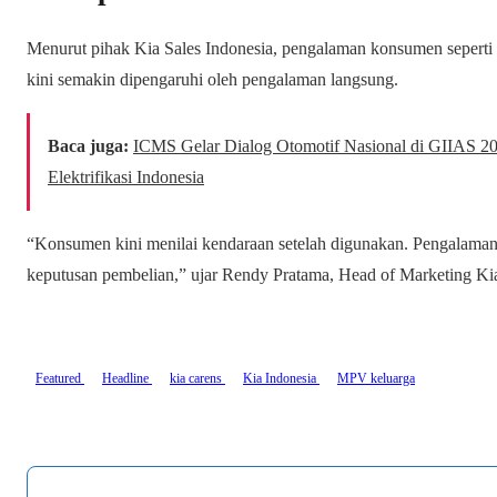
Menurut pihak Kia Sales Indonesia, pengalaman konsumen sepert
kini semakin dipengaruhi oleh pengalaman langsung.
Baca juga:
ICMS Gelar Dialog Otomotif Nasional di GIIAS 2
Elektrifikasi Indonesia
“Konsumen kini menilai kendaraan setelah digunakan. Pengalaman
keputusan pembelian,” ujar Rendy Pratama, Head of Marketing Kia
Featured
Headline
kia carens
Kia Indonesia
MPV keluarga