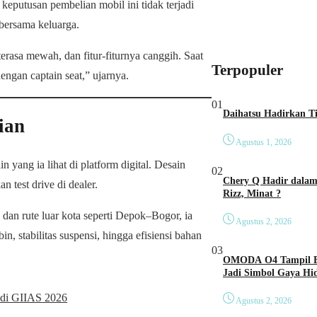
putusan pembelian mobil ini tidak terjadi
 bersama keluarga.
erasa mewah, dan fitur-fiturnya canggih. Saat
Terpopuler
engan captain seat,” ujarnya.
01
ian
Agustus 1, 2026
 yang ia lihat di platform digital. Desain
02
Chery Q Hadir dalam 
 test drive di dealer.
Rizz, Minat ?
 dan rute luar kota seperti Depok–Bogor, ia
Agustus 2, 2026
, stabilitas suspensi, hingga efisiensi bahan
03
OMODA O4 Tampil Be
Jadi Simbol Gaya Hi
 di GIIAS 2026
Agustus 2, 2026