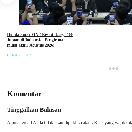
Mobil
Honda Super-ONE Resmi Harga 400
Jutaan di Indonesia, Pengiriman
mulai akhir Agustus 2026!
Oleh Hiroshi A.M
•
Komentar
Tinggalkan Balasan
Alamat email Anda tidak akan dipublikasikan.
Ruas yang wajib di