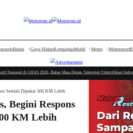
sesoris
Bisnis
Gaya Hidup
Komunitas
Mobil
Motor
Motorsport
R
asional di GIIAS 2026, Bahas Masa Depan Teknologi Elektrifikasi Indonesia
|
en Setelah Dipakai 300 KM Lebih
, Begini Respons
300 KM Lebih