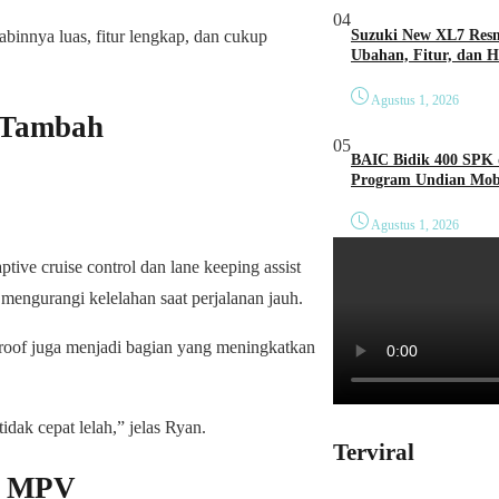
04
binnya luas, fitur lengkap, dan cukup
Suzuki New XL7 Resm
Ubahan, Fitur, dan 
Agustus 1, 2026
i Tambah
05
BAIC Bidik 400 SPK 
Program Undian Mobi
Agustus 1, 2026
tive cruise control dan lane keeping assist
mengurangi kelelahan saat perjalanan jauh.
 sunroof juga menjadi bagian yang meningkatkan
idak cepat lelah,” jelas Ryan.
Terviral
r MPV