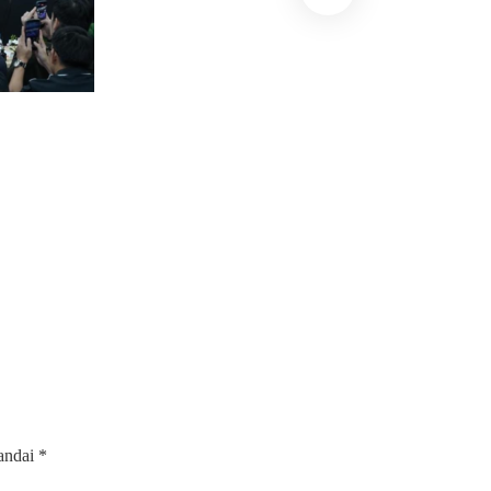
Mobil
Suzuki Ungkap Alasa
Bertahan dengan Tek
Hybrid
Oleh Nabil Zhafiri
•
tandai
*