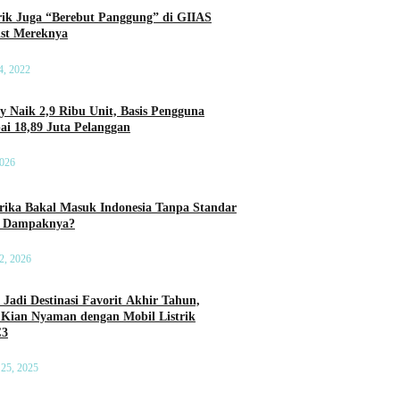
rik Juga “Berebut Panggung” di GIIAS
List Mereknya
4, 2022
ry Naik 2,9 Ribu Unit, Basis Pengguna
ai 18,89 Juta Pelanggan
2026
ika Bakal Masuk Indonesia Tanpa Standar
a Dampaknya?
2, 2026
 Jadi Destinasi Favorit Akhir Tahun,
 Kian Nyaman dengan Mobil Listrik
C3
25, 2025