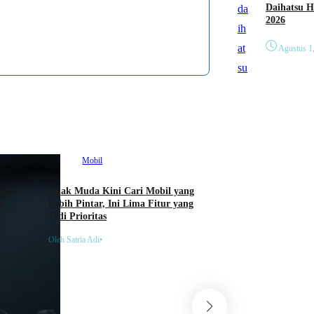
Daihatsu Hadirkan Tig
2026
Agustus 1
Mobil
 di
Anak Muda Kini Cari Mobil yang
r
Lebih Pintar, Ini Lima Fitur yang
Jadi Prioritas
Oleh Satria Adi
•