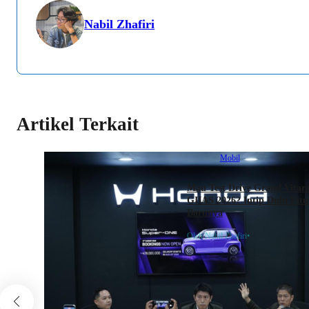
Nabil Zhafiri
Artikel Terkait
Mobil
Mau Test Drive Grand Vitara
GIIAS 2026? Intip Dulu Fitu
Barunya
Oleh Nabil Zhafiri
•