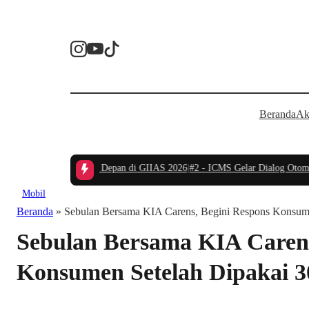
Beranda
Ak
ndidikan Vokasi Masa Depan di GIIAS 2026
|
#2 -
ICMS Gelar Dialog Otomotif N
Mobil
Beranda
»
Sebulan Bersama KIA Carens, Begini Respons Konsum
Sebulan Bersama KIA Carens
Konsumen Setelah Dipakai 