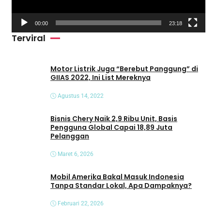
r
V
00:00
23:18
i
Terviral
d
e
o
Motor Listrik Juga “Berebut Panggung” di
GIIAS 2022, Ini List Mereknya
Agustus 14, 2022
Bisnis Chery Naik 2,9 Ribu Unit, Basis
Pengguna Global Capai 18,89 Juta
Pelanggan
Maret 6, 2026
Mobil Amerika Bakal Masuk Indonesia
Tanpa Standar Lokal, Apa Dampaknya?
Februari 22, 2026