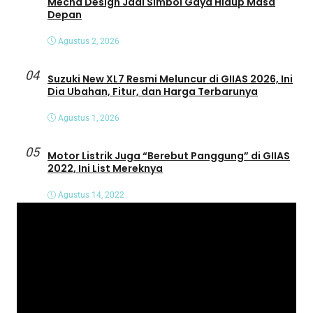
Mecha Design Jadi Simbol Gaya Hidup Masa
Depan
Agustus 2, 2026
04
Suzuki New XL7 Resmi Meluncur di GIIAS 2026, Ini
Dia Ubahan, Fitur, dan Harga Terbarunya
Agustus 1, 2026
05
Motor Listrik Juga “Berebut Panggung” di GIIAS
2022, Ini List Mereknya
Agustus 14, 2022
P
e
m
u
t
a