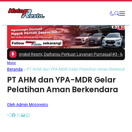
0 Bengkel Resmi, Daihatsu Perkuat Layanan Purnajual
|
#3 -
Mitsubishi Fu
Motor
Beranda
»
PT AHM dan YPA-MDR Gelar Pelatihan Aman Berkendara
PT AHM dan YPA-MDR Gelar
Pelatihan Aman Berkendara
Oleh Admin Motoresto
Facebook
Twitter
Mail
WhatsApp