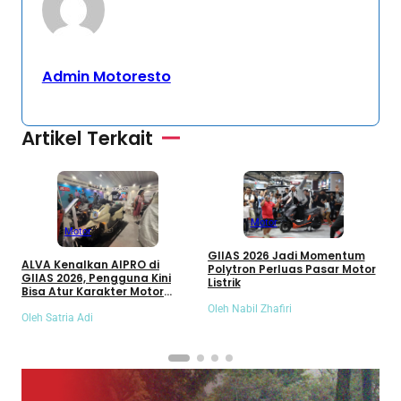
Admin Motoresto
Artikel Terkait
Motor
Motor
M
GIIAS 2026 Jadi Momentum
M
ALVA Kenalkan AIPRO di
Polytron Perluas Pasar Motor
H
GIIAS 2026, Pengguna Kini
Listrik
J
Bisa Atur Karakter Motor
O
Sesuai Gaya Berkendara
Oleh Nabil Zhafiri
Oleh Satria Adi