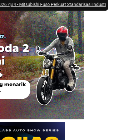
ishi Fuso Perkuat Standarisasi Industri Karoseri Lewat Fuso Karoseri 