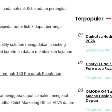
ah pada baterai. Keberadaan perangkat
Terpopuler
epeda motor listrik dapat berfungsi
01
Daihatsu Hadirkan Tiga Peny
2026
bility solution mengadakan coaching
Agustus 1, 2026
dari komitmen dalam memberikan layanan
02
Chery Q Hadir 
Pure atau Rizz
arak Tempuh 130 Km untuk Kebutuhan
Agustus 2, 2026
03
OMODA O4 Tamp
agar pengguna dapat semakin mengenal
Mecha Design
Depan
 Yudha, Chief Marketing Officer ALVA dalam
Agustus 2, 2026