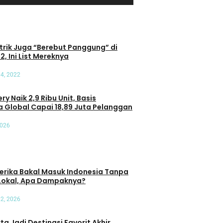
trik Juga “Berebut Panggung” di
2, Ini List Mereknya
4, 2022
ry Naik 2,9 Ribu Unit, Basis
 Global Capai 18,89 Juta Pelanggan
2026
erika Bakal Masuk Indonesia Tanpa
Lokal, Apa Dampaknya?
22, 2026
a Jadi Destinasi Favorit Akhir