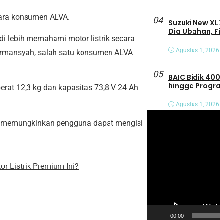
 para konsumen ALVA.
04
Suzuki New XL7
Dia Ubahan, F
 lebih memahami motor listrik secara
Agustus 1, 2026
 Firmansyah, salah satu konsumen ALVA
05
BAIC Bidik 400
hingga Progra
erat 12,3 kg dan kapasitas 73,8 V 24 Ah
Agustus 1, 2026
P
 Ini memungkinkan pengguna dapat mengisi
e
m
u
or Listrik Premium Ini?
t
a
r
V
00:00