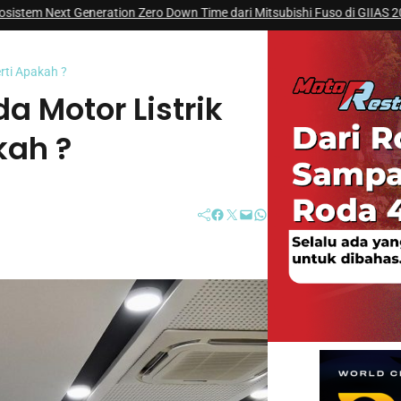
eration Zero Down Time dari Mitsubishi Fuso di GIIAS 2026 ?
|
#4 -
Mitsub
rti Apakah ?
a Motor Listrik
kah ?
Facebook
Twitter
Mail
WhatsApp