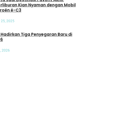
erliburan Kian Nyaman dengan Mobil
itroën ë-C3
 25, 2025
an Tiga Penyegaran Baru di
26
, 2026