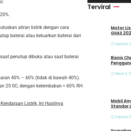
o:
i
Terviral
d
 20%.
e
tuskan aliran listrik dengan cara
Motor Lis
o
GIIAS 202
up baterai atau keluarkan baterai dari
Agustus 1
u saat penutup dibuka atau saat baterai
Bisnis Che
Pengguna
Maret 6, 
kisaran 40% – 60% (tidak di bawah 40%).
gan 25 0C, dengan kelembaban < 60% RH.
Mobil Am
Kendaraan Listrik, Ini Hasilnya
Standar 
Februari 
Yogyakart