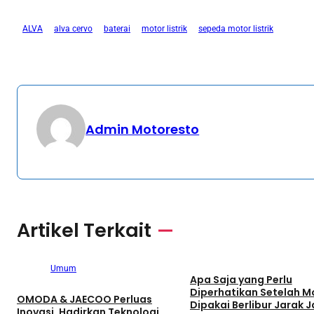
ALVA
alva cervo
baterai
motor listrik
sepeda motor listrik
Admin Motoresto
Artikel Terkait
Umum
Umum
Apa Saja yang Perlu
Diperhatikan Setelah M
OMODA & JAECOO Perluas
Dipakai Berlibur Jarak J
Inovasi, Hadirkan Teknologi