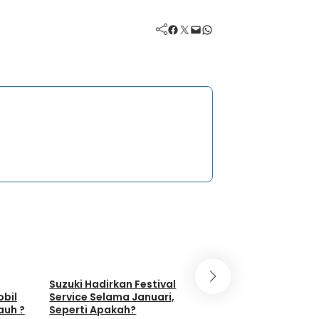
Facebook
Twitter
Mail
WhatsApp
Umum
Umum
Suzuki Hadirkan Festival
Animo Masyaraka
obil
Service Selama Januari,
EV Meningkat, PLN
auh ?
Seperti Apakah?
SPKLU Naik 404 P