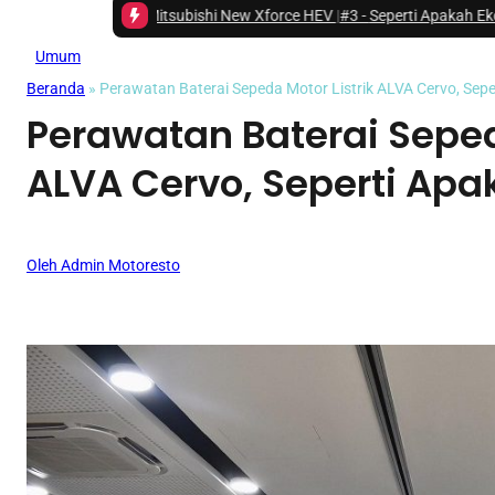
pada Mitsubishi New Xforce HEV
|
#3 -
Seperti Apakah Ekosistem Next Gen
Umum
Beranda
»
Perawatan Baterai Sepeda Motor Listrik ALVA Cervo, Sepe
Perawatan Baterai Seped
ALVA Cervo, Seperti Apa
Oleh Admin Motoresto