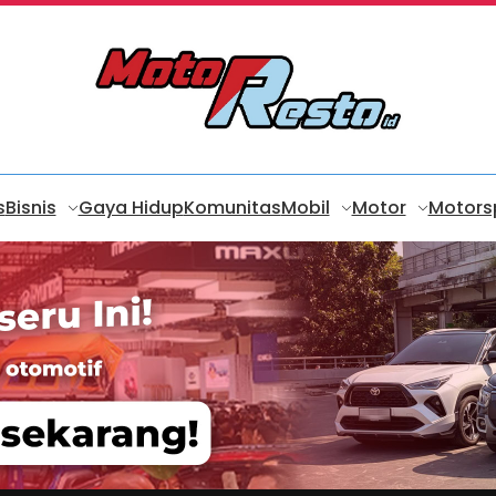
s
Bisnis
Gaya Hidup
Komunitas
Mobil
Motor
Motors