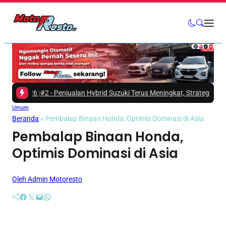
 2026
|
#2 -
Penjualan Hybrid Suzuki Terus Meningkat, Strategi Elektrifikasi
Umum
Beranda
»
Pembalap Binaan Honda, Optimis Dominasi di Asia
Pembalap Binaan Honda,
Optimis Dominasi di Asia
Oleh Admin Motoresto
Facebook
Twitter
Mail
WhatsApp