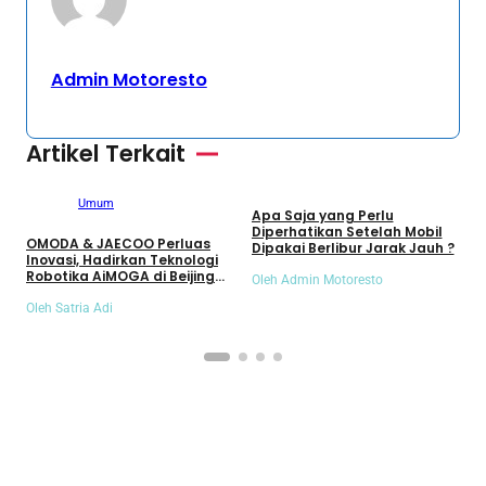
Admin Motoresto
Artikel Terkait
Umum
Umum
Apa Saja yang Perlu
S
Diperhatikan Setelah Mobil
S
OMODA & JAECOO Perluas
Dipakai Berlibur Jarak Jauh ?
S
Inovasi, Hadirkan Teknologi
Robotika AiMOGA di Beijing
Oleh Admin Motoresto
O
Auto Show 2026
Oleh Satria Adi