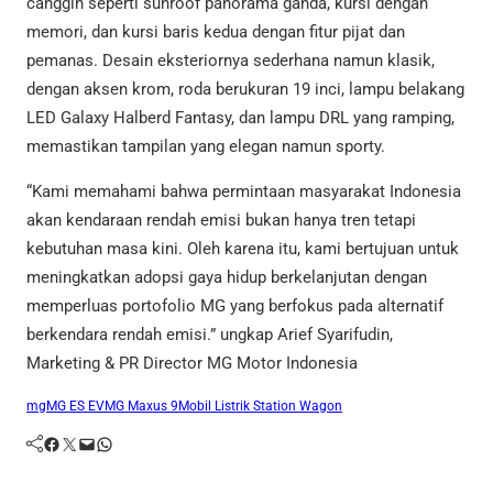
canggih seperti sunroof panorama ganda, kursi dengan
memori, dan kursi baris kedua dengan fitur pijat dan
pemanas. Desain eksteriornya sederhana namun klasik,
dengan aksen krom, roda berukuran 19 inci, lampu belakang
LED Galaxy Halberd Fantasy, dan lampu DRL yang ramping,
memastikan tampilan yang elegan namun sporty.
“Kami memahami bahwa permintaan masyarakat Indonesia
akan kendaraan rendah emisi bukan hanya tren tetapi
kebutuhan masa kini. Oleh karena itu, kami bertujuan untuk
meningkatkan adopsi gaya hidup berkelanjutan dengan
memperluas portofolio MG yang berfokus pada alternatif
berkendara rendah emisi.” ungkap Arief Syarifudin,
Marketing & PR Director MG Motor Indonesia
mg
MG ES EV
MG Maxus 9
Mobil Listrik Station Wagon
Facebook
Twitter
Mail
WhatsApp