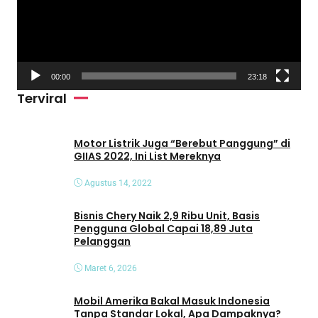
t
a
r
V
00:00
23:18
i
Terviral
d
e
o
Motor Listrik Juga “Berebut Panggung” di
GIIAS 2022, Ini List Mereknya
Agustus 14, 2022
Bisnis Chery Naik 2,9 Ribu Unit, Basis
Pengguna Global Capai 18,89 Juta
Pelanggan
Maret 6, 2026
Mobil Amerika Bakal Masuk Indonesia
Tanpa Standar Lokal, Apa Dampaknya?