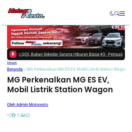
vo Q05, Bukan Sekedar Sarana Hiburan Biasa
|
#3 -
Penjualan Suzuki New
Umum
Beranda
»
MG Perkenalkan MG ES EV, Mobil Listrik Station Wagon
MG Perkenalkan MG ES EV,
Mobil Listrik Station Wagon
Oleh Admin Motoresto
Facebook
Twitter
Mail
WhatsApp