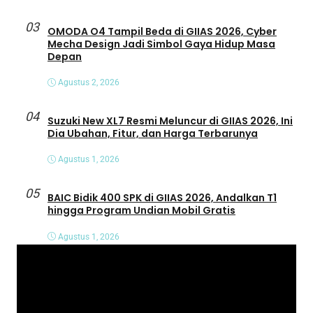
03
OMODA O4 Tampil Beda di GIIAS 2026, Cyber
Mecha Design Jadi Simbol Gaya Hidup Masa
Depan
Agustus 2, 2026
04
Suzuki New XL7 Resmi Meluncur di GIIAS 2026, Ini
Dia Ubahan, Fitur, dan Harga Terbarunya
Agustus 1, 2026
05
BAIC Bidik 400 SPK di GIIAS 2026, Andalkan T1
hingga Program Undian Mobil Gratis
Agustus 1, 2026
P
e
m
u