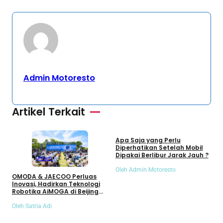
Admin Motoresto
Artikel Terkait
Umum
Apa Saja yang Perlu
S
Diperhatikan Setelah Mobil
S
Dipakai Berlibur Jarak Jauh ?
S
Umum
Oleh Admin Motoresto
O
OMODA & JAECOO Perluas
Inovasi, Hadirkan Teknologi
Robotika AiMOGA di Beijing
Auto Show 2026
Oleh Satria Adi