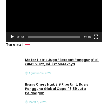
m
u
t
a
r
V
00:00
23:18
i
Terviral
d
e
o
Motor Listrik Juga “Berebut Panggung” di
GIIAS 2022, Ini List Mereknya
Agustus 14, 2022
Bisnis Chery Naik 2,9 Ribu Unit, Basis
Pengguna Global Capai 18,89 Juta
Pelanggan
Maret 6, 2026