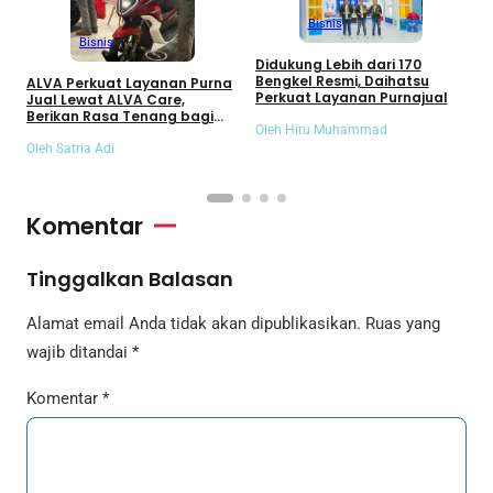
Bisnis
Bisnis
Didukung Lebih dari 170
M
Bengkel Resmi, Daihatsu
ALVA Perkuat Layanan Purna
K
Perkuat Layanan Purnajual
Jual Lewat ALVA Care,
P
Berikan Rasa Tenang bagi
B
Oleh Hiru Muhammad
Pengguna Motor Listrik
O
Oleh Satria Adi
Komentar
Tinggalkan Balasan
Alamat email Anda tidak akan dipublikasikan.
Ruas yang
wajib ditandai
*
Komentar
*