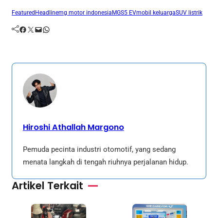
Featured
Headline
mg motor indonesia
MGS5 EV
mobil keluarga
SUV listrik
Facebook
Twitter
Mail
WhatsApp
Hiroshi Athallah Margono
Pemuda pecinta industri otomotif, yang sedang
menata langkah di tengah riuhnya perjalanan hidup.
Artikel Terkait