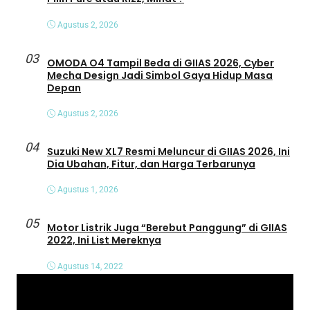
Agustus 2, 2026
03
OMODA O4 Tampil Beda di GIIAS 2026, Cyber
Mecha Design Jadi Simbol Gaya Hidup Masa
Depan
Agustus 2, 2026
04
Suzuki New XL7 Resmi Meluncur di GIIAS 2026, Ini
Dia Ubahan, Fitur, dan Harga Terbarunya
Agustus 1, 2026
05
Motor Listrik Juga “Berebut Panggung” di GIIAS
2022, Ini List Mereknya
Agustus 14, 2022
P
e