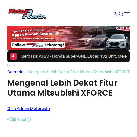
Berbasis AI
|
#3 -
Honda Super-ONE Ludes 132 Unit, Melebihi Jumlah Aloka
Umum
Beranda
»
Mengenal Lebih Dekat Fitur Utama Mitsubishi XFORCE
Mengenal Lebih Dekat Fitur
Utama Mitsubishi XFORCE
Oleh Admin Motoresto
Facebook
Twitter
Mail
WhatsApp