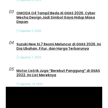
03
OMODA O4 Tampil Beda di GIIAS 2026, Cyber
Mecha Design Jadi Simbol Gaya Hidup Masa
Depan
Agustus 2, 2026
04
Suzuki New XL7 Resmi Meluncur di GIIAS 2026, Ini
Dia Ubahan, Fitur, dan Harga Terbarunya
Agustus 1, 2026
05
Motor Listrik Juga “Berebut Panggung” di GIIAS
2022, Ini List Mereknya
Agustus 14, 2022
P
e
m