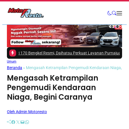
dari 170 Bengkel Resmi, Daihatsu Perkuat Layanan Purnajual
|
#3 -
Mitsu
Umum
Beranda
»
Mengasah Ketrampilan Pengemudi Kendaraan Niaga, Beg
Mengasah Ketrampilan
Pengemudi Kendaraan
Niaga, Begini Caranya
Oleh Admin Motoresto
Facebook
Twitter
Mail
WhatsApp