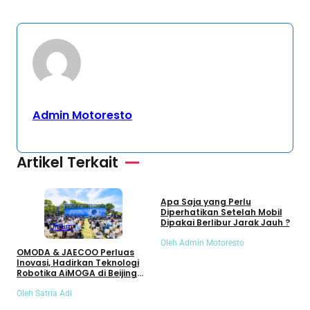
Admin Motoresto
Artikel Terkait
Umum
Apa Saja yang Perlu
S
Diperhatikan Setelah Mobil
S
Dipakai Berlibur Jarak Jauh ?
S
Umum
Oleh Admin Motoresto
O
OMODA & JAECOO Perluas
Inovasi, Hadirkan Teknologi
Robotika AiMOGA di Beijing
Auto Show 2026
Oleh Satria Adi