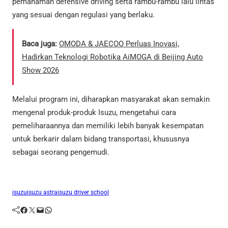
pemahaman defensive driving serta rambu-rambu lalu lintas
yang sesuai dengan regulasi yang berlaku.
Baca juga:
OMODA & JAECOO Perluas Inovasi,
Hadirkan Teknologi Robotika AiMOGA di Beijing Auto
Show 2026
Melalui program ini, diharapkan masyarakat akan semakin
mengenal produk-produk Isuzu, mengetahui cara
pemeliharaannya dan memiliki lebih banyak kesempatan
untuk berkarir dalam bidang transportasi, khususnya
sebagai seorang pengemudi.
isuzu
isuzu astra
isuzu driver school
Facebook
Twitter
Mail
WhatsApp