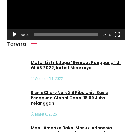
u
t
a
r
V
00:00
23:18
i
Terviral
d
e
o
Motor Listrik Juga “Berebut Panggung” di
GIIAS 2022, Ini List Mereknya
Agustus 14, 2022
Bisnis Chery Naik 2,9 Ribu Unit, Basis
Pengguna Global Capai 18,89 Juta
Pelanggan
Maret 6, 2026
Mobil Amerika Bakal Masuk Indonesia