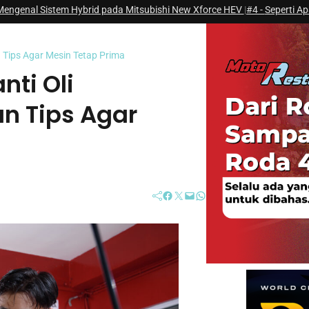
m Hybrid pada Mitsubishi New Xforce HEV
|
#4 -
Seperti Apakah Ekosistem
 Tips Agar Mesin Tetap Prima
ti Oli
n Tips Agar
Facebook
Twitter
Mail
WhatsApp