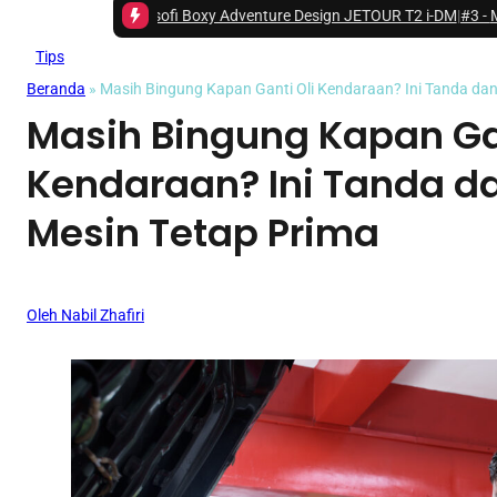
al Filosofi Boxy Adventure Design JETOUR T2 i-DM
|
#3 -
Mengenal Siste
Tips
Beranda
»
Masih Bingung Kapan Ganti Oli Kendaraan? Ini Tanda dan
Masih Bingung Kapan Gan
Kendaraan? Ini Tanda da
Mesin Tetap Prima
Oleh Nabil Zhafiri