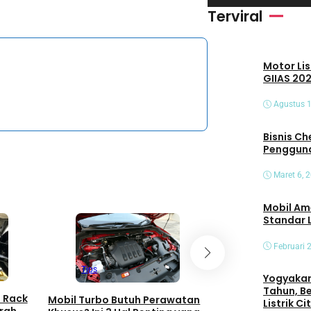
i
Terviral
d
e
Motor Lis
o
GIIAS 202
Agustus 1
Bisnis Che
Pengguna
Maret 6, 
Mobil Am
Standar 
Februari 
Tips
Tips
Yogyakart
Panduan Penting
Tahun, B
n Rack
Mobil Turbo Butuh Perawatan
Defensive Driving
Listrik C