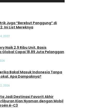
trik Juga “Berebut Panggung” di
2, Ini List Mereknya
4, 2022
ry Naik 2,9 Ribu Unit, Basis
 Global Capai 18,89 Juta Pelanggan
2026
erika Bakal Masuk Indonesia Tanpa
Lokal, Apa Dampaknya?
22, 2026
Tips
a Jadi Destinasi Favorit Akhir
Mau Selamat Saat Melintasi
 Menerapkan
erliburan Kian Nyaman dengan Mobil
Rel Kereta Api, Pahami Tips Ini
 di Jalan Raya
itroën ë-C3