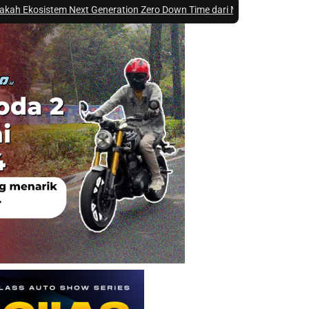
 Next Generation Zero Down Time dari Mitsubishi Fuso di GIIAS 2026 ?
|
#