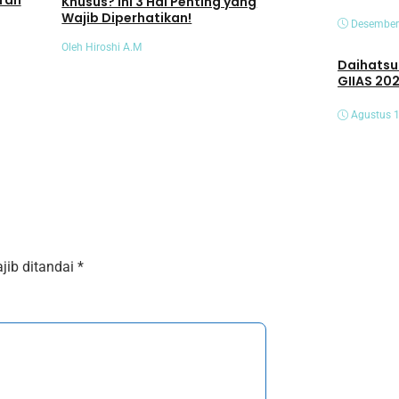
rah
Khusus? Ini 3 Hal Penting yang
Wajib Diperhatikan!
Oleh Hiru Muhammad
Desember
Oleh Hiroshi A.M
Daihatsu Hadirk
GIIAS 20
Agustus 1
jib ditandai
*