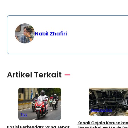
Nabil Zhafiri
Artikel Terkait
Restorasi
Tips
Tips
Kenali Gejala Kerusaka
Posisi Berkendara yang Tepat