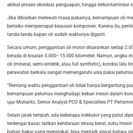
akibat proses oksidasi, penguapan, hingga terkontaminasi 
Jika dibiarkan melewati masa pakainya, kemampuan oli me
berisiko mempercepat keausan komponen. Karena itu, pent
tanda-tanda kapan oli sudah waktunya diganti.
Secara umum, penggantian oli motor disarankan setiap 2.0
berada di kisaran 5.000–15.000 kilometer. Namun, angka ini t
oli (mineral, semi-sintetik, atau full synthetic), kondisi lalu
perawatan berkala sangat memengaruhi usia pakai peluma
“Rentang waktu penggantian oli tidak hanya bergantung pad
kemampuan pelumas menghadapi beban mesin dalam kondisi
ujar Mulianto, Senior Analyst PCO & Specialties PT Pertamin
Selain jarak tempuh, ada beberapa indikator yang patut dip
terdengar kasar, tarikan kendaraan terasa berat, suhu mesi
bahan bakar yang meningkat, bisa menjadi sinyal bahwa oli 