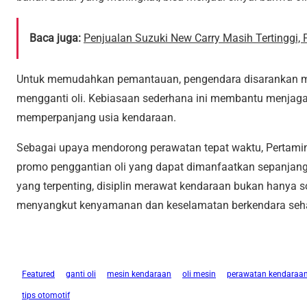
Baca juga:
Penjualan Suzuki New Carry Masih Tertinggi,
Untuk memudahkan pemantauan, pengendara disarankan menc
mengganti oli. Kebiasaan sederhana ini membantu menjaga 
memperpanjang usia kendaraan.
Sebagai upaya mendorong perawatan tepat waktu, Pertami
promo penggantian oli yang dapat dimanfaatkan sepanjang
yang terpenting, disiplin merawat kendaraan bukan hanya s
menyangkut kenyamanan dan keselamatan berkendara sehar
Featured
ganti oli
mesin kendaraan
oli mesin
perawatan kendaraa
tips otomotif