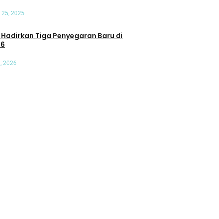
Terutama Nomor 7
 25, 2025
Oleh Hiru Muhammad
an Tiga Penyegaran Baru di
26
, 2026