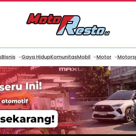
s
Bisnis
Gaya Hidup
Komunitas
Mobil
Motor
Motors