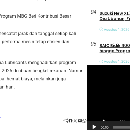
04
Suzuki New XL7
 Program MBG Beri Kontribusi Besar
Dia Ubahan, F
Agustus 1, 2026
atat jarak dan tanggal setiap kali
performa mesin tetap efisien dan
05
BAIC Bidik 400
hingga Progra
Agustus 1, 2026
na Lubricants menghadirkan program
P
 2026 di ribuan bengkel rekanan. Namun
e
oal hemat biaya, melainkan juga
m
i-hari.
u
t
a
n
r
Facebook
Twitter
Mail
WhatsApp
V
00:00