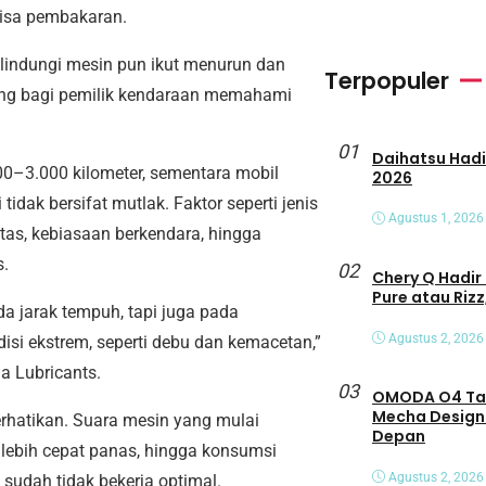
sisa pembakaran.
lindungi mesin pun ikut menurun dan
Terpopuler
ing bagi pemilik kendaraan memahami
01
Daihatsu Hadirkan Tiga Peny
00–3.000 kilometer, sementara mobil
2026
idak bersifat mutlak. Faktor seperti jenis
Agustus 1, 2026
 lintas, kebiasaan berkendara, hingga
s.
02
Chery Q Hadir 
Pure atau Rizz
a jarak tempuh, tapi juga pada
Agustus 2, 2026
 ekstrem, seperti debu dan kemacetan,”
a Lubricants.
03
OMODA O4 Tamp
Mecha Design
erhatikan. Suara mesin yang mulai
Depan
n lebih cepat panas, hingga konsumsi
Agustus 2, 2026
sudah tidak bekerja optimal.