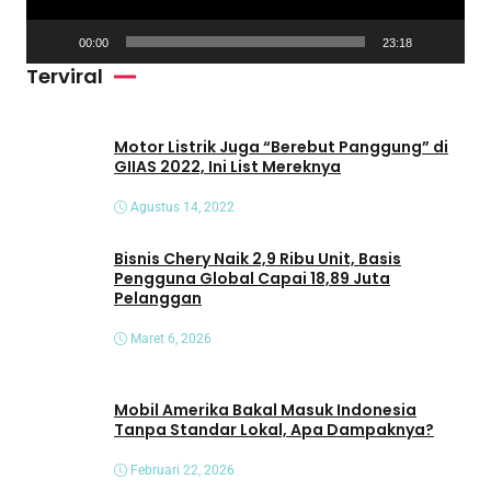
r
V
00:00
23:18
i
Terviral
d
e
o
Motor Listrik Juga “Berebut Panggung” di
GIIAS 2022, Ini List Mereknya
Agustus 14, 2022
Bisnis Chery Naik 2,9 Ribu Unit, Basis
Pengguna Global Capai 18,89 Juta
Pelanggan
Maret 6, 2026
Mobil Amerika Bakal Masuk Indonesia
Tanpa Standar Lokal, Apa Dampaknya?
Februari 22, 2026