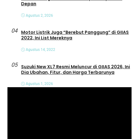
Depan
Agustus 2, 2026
04
Motor Listrik Juga “Berebut Panggung” di GIIAS
2022, Ini List Mereknya
Agustus 14, 2022
05
Suzuki New XL7 Resmi Meluncur di GIIAS 2026, Ini
Dia Ubahan, Fitur, dan Harga Terbarunya
Agustus 1, 2026
P
e
m
u
t
a