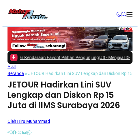
aftar Kendaraan Favorit Pilihan Pengunjung
|
#3 -
Menjajal DFSK E5 Plus
Mobil
Beranda
»
JETOUR Hadirkan Lini SUV Lengkap dan Diskon Rp 15 Jut
JETOUR Hadirkan Lini SUV
Lengkap dan Diskon Rp 15
Juta di IIMS Surabaya 2026
Oleh Hiru Muhammad
Facebook
Twitter
Mail
WhatsApp