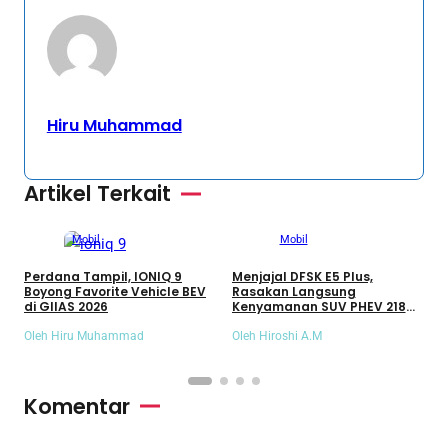
Hiru Muhammad
Artikel Terkait
Mobil
Mobil
Perdana Tampil, IONIQ 9
Menjajal DFSK E5 Plus,
T
Boyong Favorite Vehicle BEV
Rasakan Langsung
C
di GIIAS 2026
Kenyamanan SUV PHEV 218
E
HP
Oleh Hiru Muhammad
Oleh Hiroshi A.M
O
Komentar