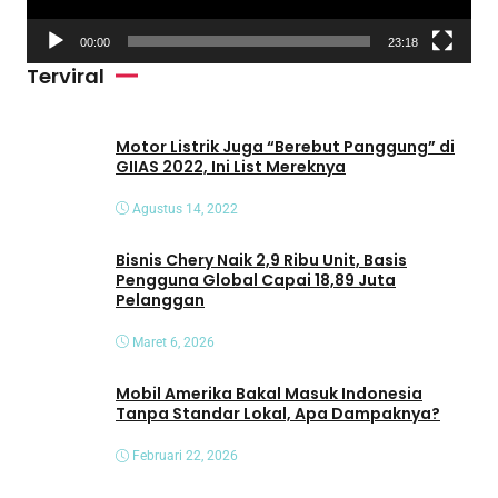
V
00:00
23:18
i
Terviral
d
e
o
Motor Listrik Juga “Berebut Panggung” di
GIIAS 2022, Ini List Mereknya
Agustus 14, 2022
Bisnis Chery Naik 2,9 Ribu Unit, Basis
Pengguna Global Capai 18,89 Juta
Pelanggan
Maret 6, 2026
Mobil Amerika Bakal Masuk Indonesia
Tanpa Standar Lokal, Apa Dampaknya?
Februari 22, 2026