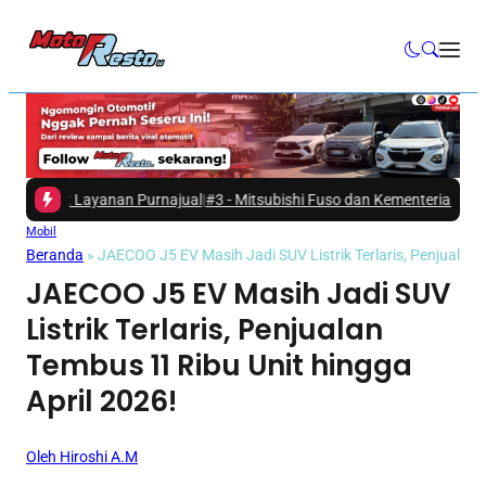
t Layanan Purnajual
|
#3 -
Mitsubishi Fuso dan Kementerian ESDM Dukung
Mobil
Beranda
»
JAECOO J5 EV Masih Jadi SUV Listrik Terlaris, Penjualan 
JAECOO J5 EV Masih Jadi SUV
Listrik Terlaris, Penjualan
Tembus 11 Ribu Unit hingga
April 2026!
Oleh Hiroshi A.M