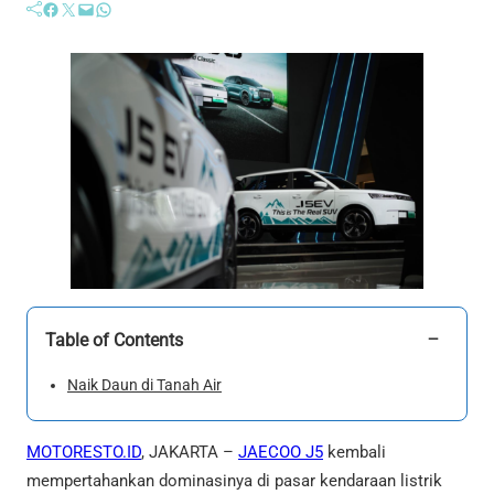
Facebook
Twitter
Mail
WhatsApp
−
Table of Contents
Naik Daun di Tanah Air
MOTORESTO.ID
, JAKARTA –
JAECOO J5
kembali
mempertahankan dominasinya di pasar kendaraan listrik