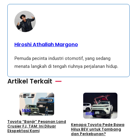
Hiroshi Athallah Margono
Pemuda pecinta industri otomotif, yang sedang
menata langkah di tengah riuhnya perjalanan hidup.
Artikel Terkait
Mobil
Mobil
Toyota “Banjir” Pesanan Land
Kenapa Toyota Pede Bawa
T
Crusier FJ, TAM: Ini Diluar
Hilux BEV untuk Tambang
B
Ekspektasi Kami
dan Perkebunan?
M