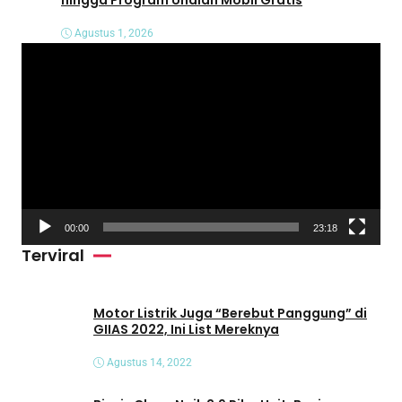
Agustus 1, 2026
P
e
m
u
t
a
r
V
00:00
23:18
i
Terviral
d
e
o
Motor Listrik Juga “Berebut Panggung” di
GIIAS 2022, Ini List Mereknya
Agustus 14, 2022