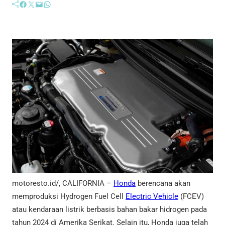
Facebook
Twitter
Mail
WhatsApp
motoresto.id/, CALIFORNIA –
Honda
berencana akan
memproduksi Hydrogen Fuel Cell
Electric Vehicle
(FCEV)
atau kendaraan listrik berbasis bahan bakar hidrogen pada
tahun 2024 di Amerika Serikat. Selain itu, Honda juga telah