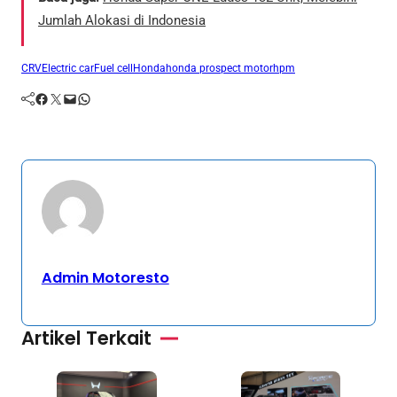
Jumlah Alokasi di Indonesia
CRV
Electric car
Fuel cell
Honda
honda prospect motor
hpm
Facebook
Twitter
Mail
WhatsApp
Admin Motoresto
Artikel Terkait