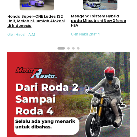
Mobil
Mobil
Mengenal Sistem Hybrid
M
Honda Super-ONE Ludes 132
pada Mitsubishi New Xforce
X
Unit, Melebihi Jumlah Alokasi
HEV
L
di Indonesia
G
Oleh Nabil Zhafiri
O
Oleh Hiroshi A.M