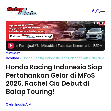
n Purnajual
|
#3 -
Mitsubishi Fuso dan Kementerian ESDM Dukung Pelaku 
Motorsport
Beranda
»
Honda Racing Indonesia Siap Pertahankan Gelar di MFoS 2
Honda Racing Indonesia Siap
Pertahankan Gelar di MFoS
2026, Rachel Cia Debut di
Balap Touring!
Oleh Hiroshi A.M