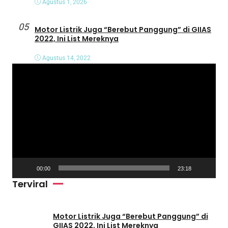
Agustus 1, 2026
05
Motor Listrik Juga “Berebut Panggung” di GIIAS
2022, Ini List Mereknya
Agustus 14, 2022
P
e
m
u
t
a
r
V
00:00
23:18
i
Terviral
d
e
o
Motor Listrik Juga “Berebut Panggung” di
GIIAS 2022, Ini List Mereknya