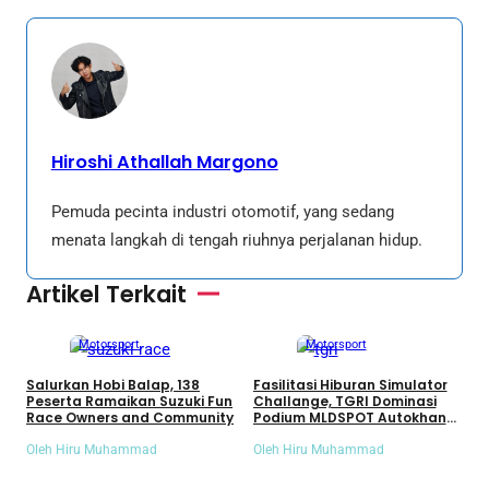
Hiroshi Athallah Margono
Pemuda pecinta industri otomotif, yang sedang
menata langkah di tengah riuhnya perjalanan hidup.
Artikel Terkait
Motorsport
Motorsport
Salurkan Hobi Balap, 138
Fasilitasi Hiburan Simulator
D
Peserta Ramaikan Suzuki Fun
Challange, TGRI Dominasi
D
Race Owners and Community
Podium MLDSPOT Autokhana
O
Kejurnas Slalom 2026
U
Oleh Hiru Muhammad
Oleh Hiru Muhammad
O