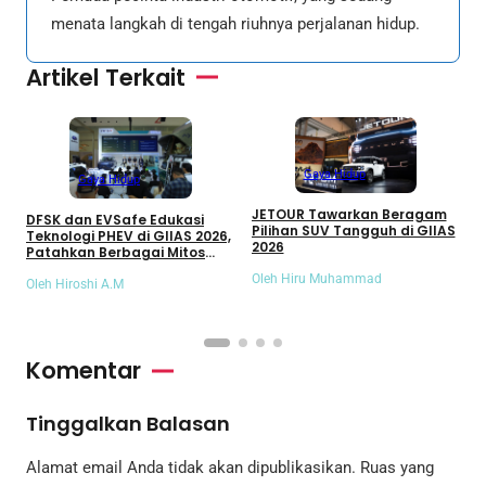
menata langkah di tengah riuhnya perjalanan hidup.
Artikel Terkait
Gaya Hidup
Gaya Hidup
JETOUR Tawarkan Beragam
DFSK dan EVSafe Edukasi
M
Pilihan SUV Tangguh di GIIAS
Teknologi PHEV di GIIAS 2026,
d
2026
Patahkan Berbagai Mitos
d
Kendaraan Hybrid
Oleh Hiru Muhammad
Oleh Hiroshi A.M
O
Komentar
Tinggalkan Balasan
Alamat email Anda tidak akan dipublikasikan.
Ruas yang