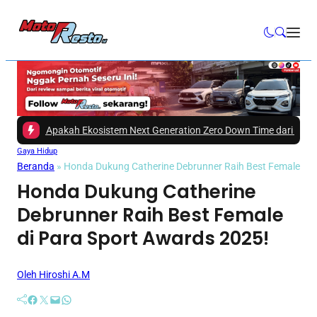
 Apakah Ekosistem Next Generation Zero Down Time dari Mitsubishi Fuso
Gaya Hidup
Beranda
»
Honda Dukung Catherine Debrunner Raih Best Female di 
Honda Dukung Catherine
Debrunner Raih Best Female
di Para Sport Awards 2025!
Oleh Hiroshi A.M
Facebook
Twitter
Mail
WhatsApp