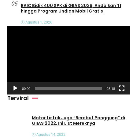
05
BAIC Bidik 400 SPK di GIIAS 2026, Andalkan T1
hingga Program Undian Mobil Gratis
Agustus 1, 2026
P
e
m
u
t
a
r
V
00:00
23:18
i
Terviral
d
e
o
Motor Listrik Juga “Berebut Panggung” di
GIIAS 2022, Ini List Mereknya
Agustus 14, 2022