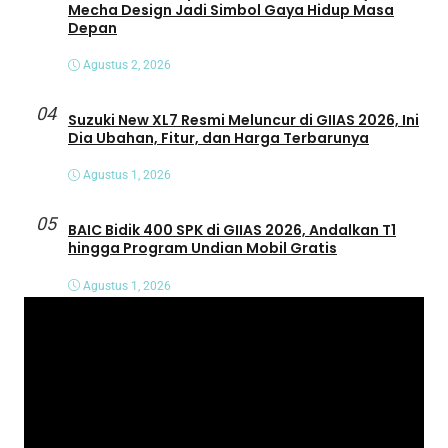
Mecha Design Jadi Simbol Gaya Hidup Masa
Depan
Agustus 2, 2026
04
Suzuki New XL7 Resmi Meluncur di GIIAS 2026, Ini
Dia Ubahan, Fitur, dan Harga Terbarunya
Agustus 1, 2026
05
BAIC Bidik 400 SPK di GIIAS 2026, Andalkan T1
hingga Program Undian Mobil Gratis
Agustus 1, 2026
P
e
m
u
t
a