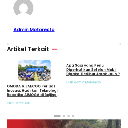
Admin Motoresto
Artikel Terkait
Umum
Apa Saja yang Perlu
S
Diperhatikan Setelah Mobil
S
Dipakai Berlibur Jarak Jauh ?
S
Umum
Oleh Admin Motoresto
O
OMODA & JAECOO Perluas
Inovasi, Hadirkan Teknologi
Robotika AiMOGA di Beijing
Auto Show 2026
Oleh Satria Adi