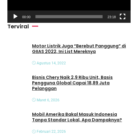
r
V
00:00
23:18
i
Terviral
d
e
o
Motor Listrik Juga “Berebut Panggung” di
GIIAS 2022, Ini List Mereknya
Agustus 14, 2022
Bisnis Chery Naik 2,9 Ribu Unit, Basis
Pengguna Global Capai 18,89 Juta
Pelanggan
Maret 6, 2026
Mobil Amerika Bakal Masuk Indonesia
Tanpa Standar Lokal, Apa Dampaknya?
Februari 22, 2026