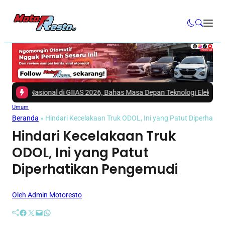
f Nasional di GIIAS 2026, Bahas Masa Depan Teknologi Elektrifikasi Ind
Umum
Beranda
»
Hindari Kecelakaan Truk ODOL, Ini yang Patut Diperhati
Hindari Kecelakaan Truk
ODOL, Ini yang Patut
Diperhatikan Pengemudi
Oleh Admin Motoresto
Facebook
Twitter
Mail
WhatsApp