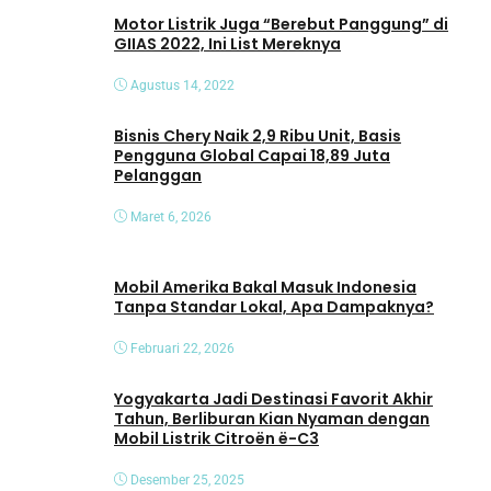
o
Motor Listrik Juga “Berebut Panggung” di
GIIAS 2022, Ini List Mereknya
Agustus 14, 2022
Bisnis Chery Naik 2,9 Ribu Unit, Basis
Pengguna Global Capai 18,89 Juta
Pelanggan
Maret 6, 2026
Mobil Amerika Bakal Masuk Indonesia
Tanpa Standar Lokal, Apa Dampaknya?
Februari 22, 2026
Yogyakarta Jadi Destinasi Favorit Akhir
Tahun, Berliburan Kian Nyaman dengan
Mobil Listrik Citroën ë-C3
Desember 25, 2025