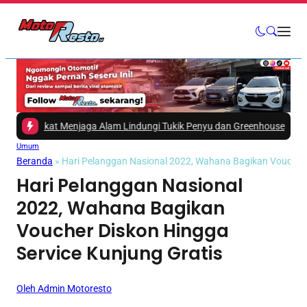
yarakat Menjaga Alam Lindungi Tukik Penyu dan Greenhouse
|
#3 -
Toyota
Umum
Beranda
»
Hari Pelanggan Nasional 2022, Wahana Bagikan Voucher 
Hari Pelanggan Nasional
2022, Wahana Bagikan
Voucher Diskon Hingga
Service Kunjung Gratis
Oleh Admin Motoresto