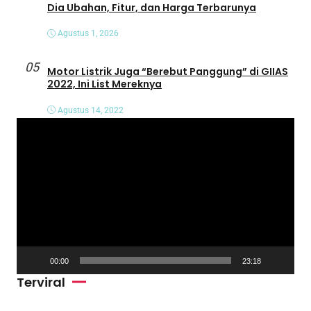
Dia Ubahan, Fitur, dan Harga Terbarunya
Agustus 1, 2026
05
Motor Listrik Juga “Berebut Panggung” di GIIAS
2022, Ini List Mereknya
Agustus 14, 2022
P
e
m
u
t
a
r
V
00:00
23:18
i
Terviral
d
e