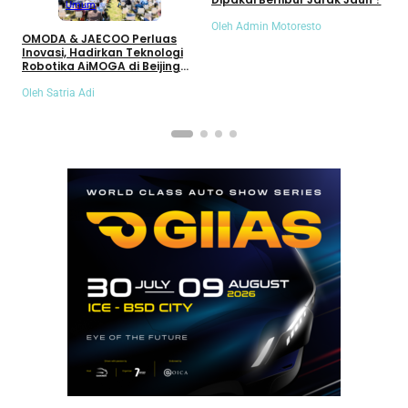
Umum
Oleh Admin Motoresto
O
OMODA & JAECOO Perluas
Inovasi, Hadirkan Teknologi
Robotika AiMOGA di Beijing
Auto Show 2026
Oleh Satria Adi