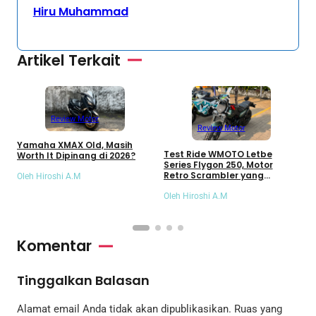
Hiru Muhammad
Artikel Terkait
Review Motor
Review Motor
Z
Yamaha XMAX Old, Masih
M
Test Ride WMOTO Letbe
Worth It Dipinang di 2026?
J
Series Flygon 250, Motor
Retro Scrambler yang
Oleh Hiroshi A.M
Nyaman untuk Harian
O
Oleh Hiroshi A.M
Komentar
Tinggalkan Balasan
Alamat email Anda tidak akan dipublikasikan.
Ruas yang