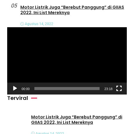
05
Motor Listrik Juga “Berebut Panggung” di GIIAS
2022, Ini List Mereknya
Agustus 14, 2022
P
e
m
u
t
a
r
V
00:00
23:18
i
Terviral
d
e
o
Motor Listrik Juga “Berebut Panggung” di
GIIAS 2022, Ini List Mereknya
Agustus 14, 2022