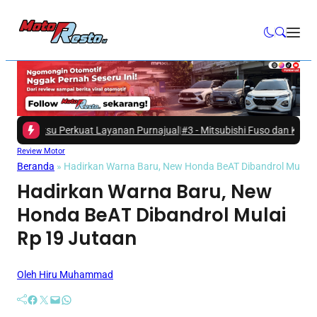
atsu Perkuat Layanan Purnajual
|
#3 -
Mitsubishi Fuso dan Kementerian 
Review Motor
Beranda
»
Hadirkan Warna Baru, New Honda BeAT Dibandrol Mulai 
Hadirkan Warna Baru, New
Honda BeAT Dibandrol Mulai
Rp 19 Jutaan
Oleh Hiru Muhammad
Facebook
Twitter
Mail
WhatsApp