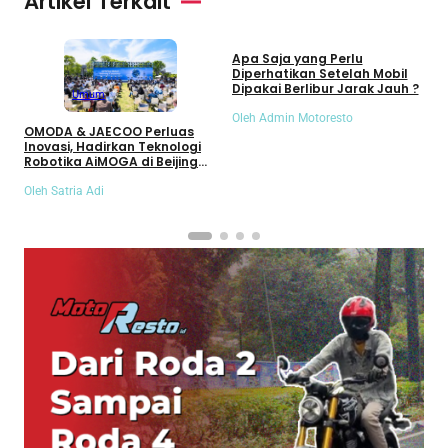
Artikel Terkait
Umum
Apa Saja yang Perlu
S
Diperhatikan Setelah Mobil
S
Dipakai Berlibur Jarak Jauh ?
S
Umum
Oleh Admin Motoresto
O
OMODA & JAECOO Perluas
Inovasi, Hadirkan Teknologi
Robotika AiMOGA di Beijing
Auto Show 2026
Oleh Satria Adi