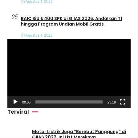
Agustus 1, 2026
05
BAIC Bidik 400 SPK di GIIAS 2026, Andalkan T1
hingga Program Undian Mobil Gratis
Agustus 1, 2026
P
e
m
u
t
a
r
V
00:00
23:18
i
Terviral
d
e
o
Motor Listrik Juga “Berebut Panggung” di
GIIAS 2022, Ini List Mereknya