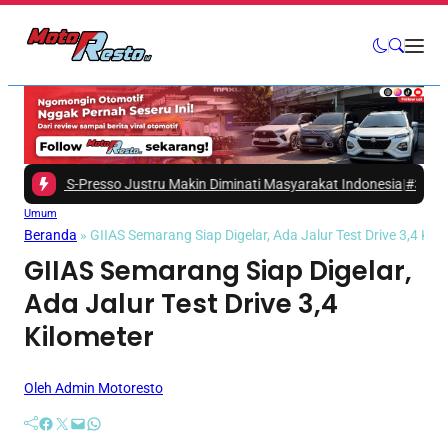
uki S-Presso Justru Makin Diminati Masyarakat Indonesia
|
#3 -
Kenali Fit
Umum
Beranda
»
GIIAS Semarang Siap Digelar, Ada Jalur Test Drive 3,4 Kil
GIIAS Semarang Siap Digelar,
Ada Jalur Test Drive 3,4
Kilometer
Oleh Admin Motoresto
Facebook
Twitter
Mail
WhatsApp