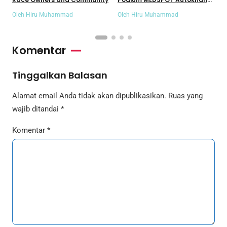
Kejurnas Slalom 2026
M
Oleh Hiru Muhammad
Oleh Hiru Muhammad
O
Komentar
Tinggalkan Balasan
Alamat email Anda tidak akan dipublikasikan.
Ruas yang
wajib ditandai
*
Komentar
*