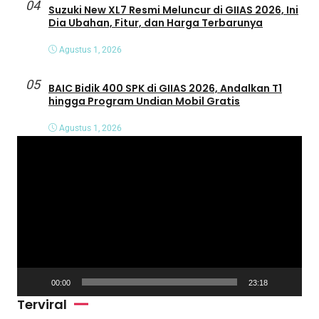
04
Suzuki New XL7 Resmi Meluncur di GIIAS 2026, Ini
Dia Ubahan, Fitur, dan Harga Terbarunya
Agustus 1, 2026
05
BAIC Bidik 400 SPK di GIIAS 2026, Andalkan T1
hingga Program Undian Mobil Gratis
Agustus 1, 2026
P
e
m
u
t
a
r
V
00:00
23:18
i
Terviral
d