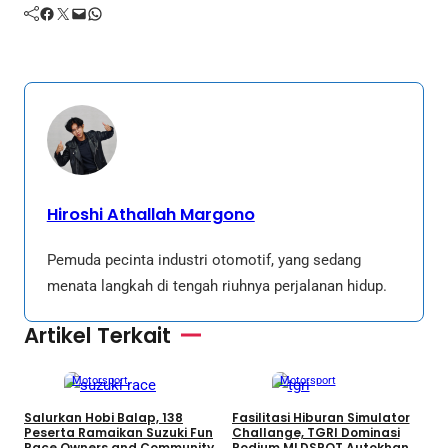
Facebook
Twitter
Mail
WhatsApp
Hiroshi Athallah Margono
Pemuda pecinta industri otomotif, yang sedang
menata langkah di tengah riuhnya perjalanan hidup.
Artikel Terkait
Motorsport
Motorsport
Salurkan Hobi Balap, 138
Fasilitasi Hiburan Simulator
H
Peserta Ramaikan Suzuki Fun
Challange, TGRI Dominasi
S
Race Owners and Community
Podium MLDSPOT Autokhana
2