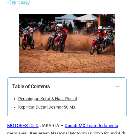
Facebook
Twitter
Mail
WhatsApp
−
Table of Contents
Persaingan Ketat & Hasil Positif
Kepincut Ducati Desmo450 MX
MOTORESTO.ID
, JAKARTA –
Ducati MX Team Indonesia
mengawali Kejuaraan Nasional Motocross 2026 Round 4 di