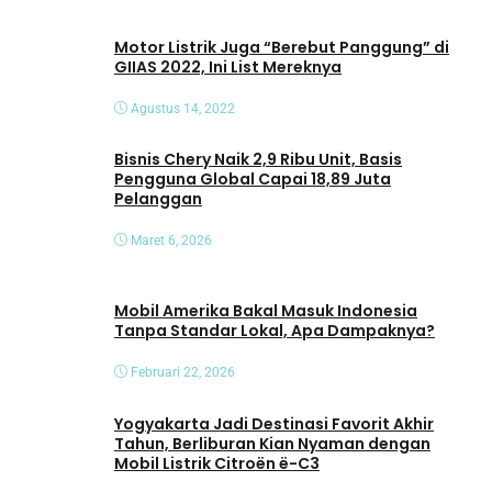
e
o
Motor Listrik Juga “Berebut Panggung” di
GIIAS 2022, Ini List Mereknya
Agustus 14, 2022
Bisnis Chery Naik 2,9 Ribu Unit, Basis
Pengguna Global Capai 18,89 Juta
Pelanggan
Maret 6, 2026
Mobil Amerika Bakal Masuk Indonesia
Tanpa Standar Lokal, Apa Dampaknya?
Februari 22, 2026
Yogyakarta Jadi Destinasi Favorit Akhir
Tahun, Berliburan Kian Nyaman dengan
Mobil Listrik Citroën ë-C3