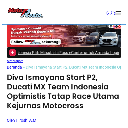
Indonesia Pilih Mitsubishi Fuso eCanter untuk Armada Logistik!
|
#3 -
Seper
Motorsport
Beranda
»
Diva Ismayana Start P2, Ducati MX Team Indonesia Optim
Diva Ismayana Start P2,
Ducati MX Team Indonesia
Optimistis Tatap Race Utama
Kejurnas Motocross
Oleh Hiroshi A.M