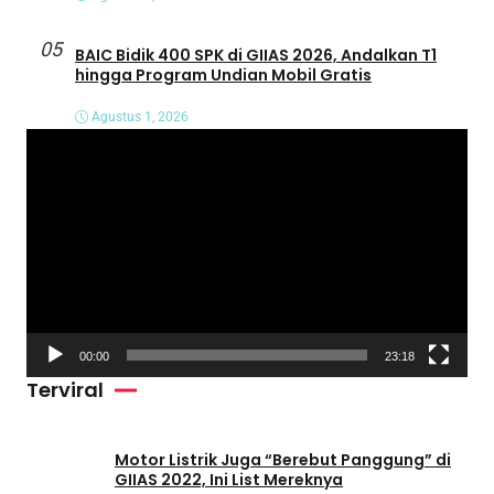
05
BAIC Bidik 400 SPK di GIIAS 2026, Andalkan T1
hingga Program Undian Mobil Gratis
Agustus 1, 2026
P
e
m
u
t
a
r
V
00:00
23:18
i
Terviral
d
e
o
Motor Listrik Juga “Berebut Panggung” di
GIIAS 2022, Ini List Mereknya