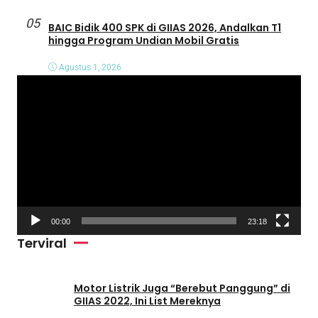
05
BAIC Bidik 400 SPK di GIIAS 2026, Andalkan T1
hingga Program Undian Mobil Gratis
Agustus 1, 2026
P
e
m
u
t
a
r
V
00:00
23:18
i
Terviral
d
e
o
Motor Listrik Juga “Berebut Panggung” di
GIIAS 2022, Ini List Mereknya