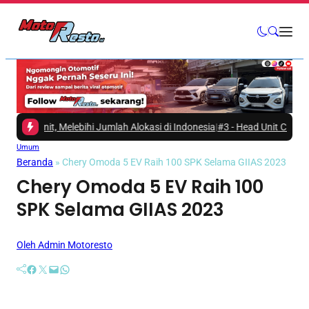
it, Melebihi Jumlah Alokasi di Indonesia
|
#3 -
Head Unit Changan Nevo 
Umum
Beranda
»
Chery Omoda 5 EV Raih 100 SPK Selama GIIAS 2023
Chery Omoda 5 EV Raih 100
SPK Selama GIIAS 2023
Oleh Admin Motoresto
Facebook
Twitter
Mail
WhatsApp