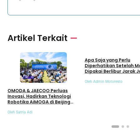
Artikel Terkait
Umum
Apa Saja yang Perlu
Diperhatikan Setelah M
Dipakai Berlibur Jarak J
Umum
Oleh Admin Motoresto
OMODA & JAECOO Perluas
Inovasi, Hadirkan Teknologi
Robotika AiMOGA di Beijing
Auto Show 2026
Oleh Satria Adi