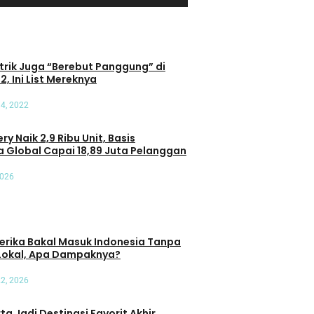
trik Juga “Berebut Panggung” di
2, Ini List Mereknya
4, 2022
ry Naik 2,9 Ribu Unit, Basis
 Global Capai 18,89 Juta Pelanggan
2026
erika Bakal Masuk Indonesia Tanpa
Lokal, Apa Dampaknya?
22, 2026
a Jadi Destinasi Favorit Akhir