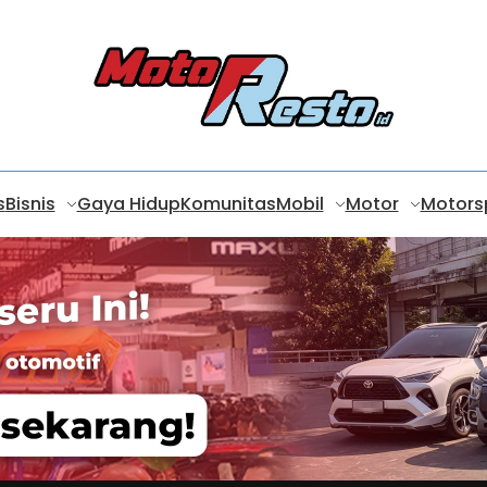
s
Bisnis
Gaya Hidup
Komunitas
Mobil
Motor
Motors