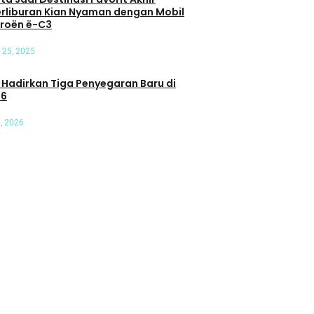
erliburan Kian Nyaman dengan Mobil
itroën ë-C3
 25, 2025
an Tiga Penyegaran Baru di
26
Umum
, 2026
t Terhadap
Pasar Mobil Listrik di Tanah Air
: Transaksi di
Kian Beragam, Anda Mau Pilih
ersen
yang Mana?
Oleh Admin Motoresto