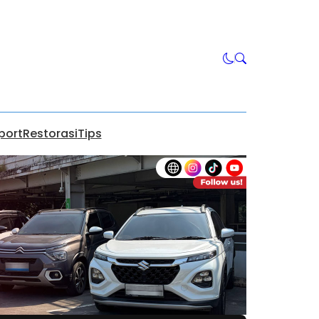
port
Restorasi
Tips