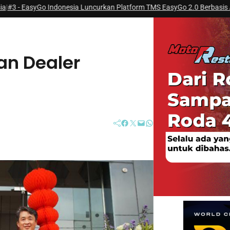
ndonesia Luncurkan Platform TMS EasyGo 2.0 Berbasis AI
|
#4 -
Honda Su
an Dealer
Facebook
Twitter
Mail
WhatsApp