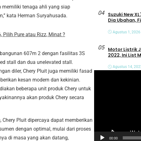
memiliki tenaga ahli yang siap
04
Suzuki New XL7
,” kata Herman Suryahusada.
Dia Ubahan, F
Agustus 1, 2026
 Pilih Pure atau Rizz, Minat ?
05
Motor Listrik
s bangunan 607m 2 dengan fasilitas 3S
2022, Ini List
d stall dan dua unelevated stall.
Agustus 14, 202
an diler, Chery Pluit juga memiliki fasad
P
berikan kesan modern dan kekinian.
e
diakan beberapa unit produk Chery untuk
m
yakinannya akan produk Chery secara
u
t
a
e, Chery Pluit dipercaya dapat memberikan
r
men dengan optimal, mulai dari proses
V
nya di masa yang akan datang,
00:00