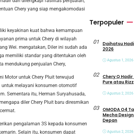
hadir dan dilengkapi fasilitas penjualan,
ketentuan Chery yang siap mengakomodasi
Terpopuler
iliki keyakinan kuat bahwa kemampuan
ayanan prima untuk Chery di wilayah
01
Daihatsu Hadirkan Tiga Peny
hang Wei. mengatakan, Diler ini sudah ada
2026
juga memiliki standar yang ditentukan oleh
Agustus 1, 2026
ta mendukung penjualan Chery,
02
Chery Q Hadir 
i Motor untuk Chery Pluit terwujud
Pure atau Rizz
an untuk melayani konsumen otomotif
m. Sementara itu, Herman Suryahusada,
Agustus 2, 2026
engapa diler Chery Pluit baru diresmikan
03
OMODA O4 Tamp
cermat.
Mecha Design
Depan
mberikan pengalaman 3S kepada konsumen
emarin. Selain itu, konsumen dapat
Agustus 2, 2026