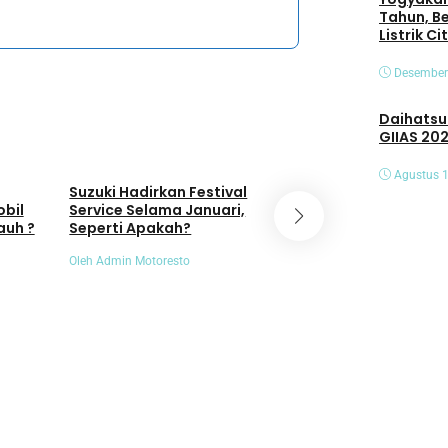
Tahun, B
Listrik C
Desember
Daihatsu Hadirk
GIIAS 20
Umum
Umum
Agustus 1
Suzuki Hadirkan Festival
Animo Masyaraka
obil
Service Selama Januari,
EV Meningkat, PLN
auh ?
Seperti Apakah?
SPKLU Naik 404 P
Oleh Admin Motoresto
Oleh Admin Motoresto