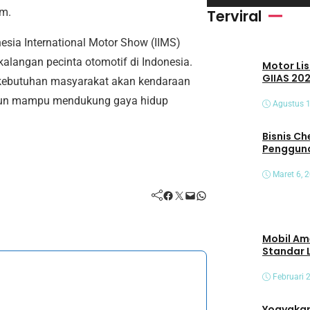
i
am.
Terviral
d
sia International Motor Show (IIMS)
e
kalangan pecinta otomotif di Indonesia.
Motor Lis
o
GIIAS 202
kebutuhan masyarakat akan kendaraan
amun mampu mendukung gaya hidup
Agustus 1
Bisnis Che
Pengguna
Maret 6, 
Facebook
Twitter
Mail
WhatsApp
Mobil Am
Standar 
Februari 
Yogyakart