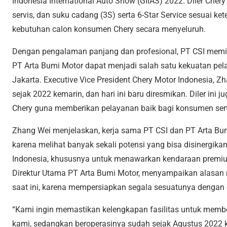
Indonesia International Auto Show (GIIAS) 2022. Diler Chery 
servis, dan suku cadang (3S) serta 6-Star Service sesuai 
kebutuhan calon konsumen Chery secara menyeluruh.
Dengan pengalaman panjang dan profesional, PT CSI mem
PT Arta Bumi Motor dapat menjadi salah satu kekuatan pel
Jakarta. Executive Vice President Chery Motor Indonesia, Z
sejak 2022 kemarin, dan hari ini baru diresmikan. Diler ini 
Chery guna memberikan pelayanan baik bagi konsumen ser
Zhang Wei menjelaskan, kerja sama PT CSI dan PT Arta Bum
karena melihat banyak sekali potensi yang bisa disinergik
Indonesia, khususnya untuk menawarkan kendaraan premiu
Direktur Utama PT Arta Bumi Motor, menyampaikan alasan m
saat ini, karena mempersiapkan segala sesuatunya dengan 
“Kami ingin memastikan kelengkapan fasilitas untuk me
kami, sedangkan beroperasinya sudah sejak Agustus 2022 k