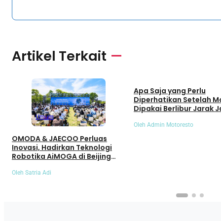
Artikel Terkait
Umum
Apa Saja yang Perlu
Diperhatikan Setelah M
Dipakai Berlibur Jarak J
Umum
Oleh Admin Motoresto
OMODA & JAECOO Perluas
Inovasi, Hadirkan Teknologi
Robotika AiMOGA di Beijing
Auto Show 2026
Oleh Satria Adi