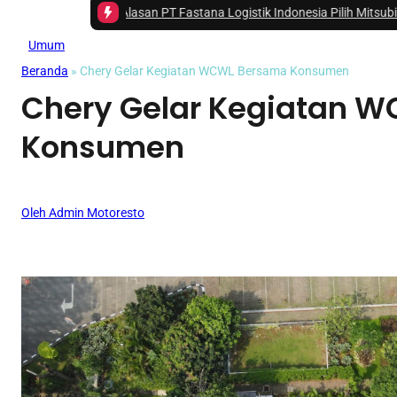
Ini Dia 4 Alasan PT Fastana Logistik Indonesia Pilih Mitsubishi Fuso eCa
Umum
Beranda
»
Chery Gelar Kegiatan WCWL Bersama Konsumen
Chery Gelar Kegiatan 
Konsumen
Oleh Admin Motoresto