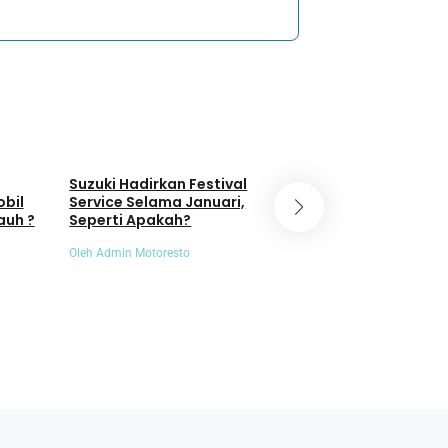
Umum
Umum
Suzuki Hadirkan Festival
Animo Masyaraka
obil
Service Selama Januari,
EV Meningkat, PLN
auh ?
Seperti Apakah?
SPKLU Naik 404 P
Oleh Admin Motoresto
Oleh Admin Motoresto