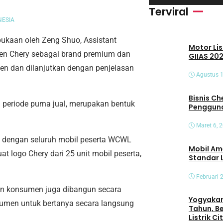
i
Terviral
d
NESIA
e
kaan oleh Zeng Shuo, Assistant
Motor Lis
o
men Chery sebagai brand premium dan
GIIAS 202
n dan dilanjutkan dengan penjelasan
Agustus 1
Bisnis Che
 periode purna jual, merupakan bentuk
Pengguna
Maret 6, 
i dengan seluruh mobil peserta WCWL
Mobil Am
 logo Chery dari 25 unit mobil peserta,
Standar 
Februari 
an konsumen juga dibangun secara
Yogyakart
umen untuk bertanya secara langsung
Tahun, B
Listrik C