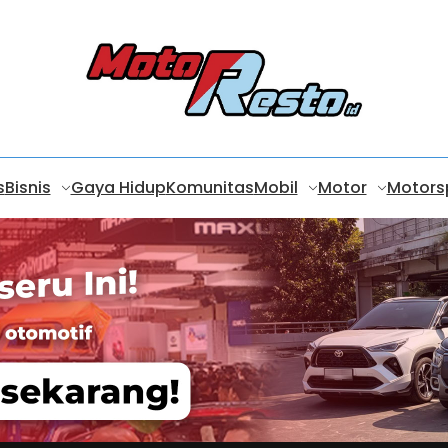
s
Bisnis
Gaya Hidup
Komunitas
Mobil
Motor
Motors