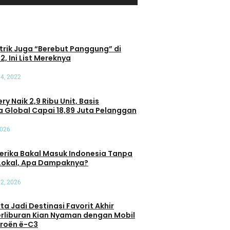
trik Juga “Berebut Panggung” di
2, Ini List Mereknya
4, 2022
ry Naik 2,9 Ribu Unit, Basis
 Global Capai 18,89 Juta Pelanggan
2026
erika Bakal Masuk Indonesia Tanpa
Lokal, Apa Dampaknya?
22, 2026
a Jadi Destinasi Favorit Akhir
erliburan Kian Nyaman dengan Mobil
itroën ë-C3