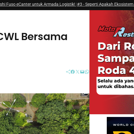
nter untuk Armada Logistik!
|
#3 -
Seperti Apakah Ekosistem Next Generati
WCWL Bersama
Facebook
Twitter
Mail
WhatsApp