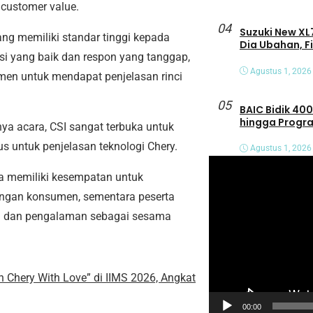
a
customer value
.
04
Suzuki New XL7
ng memiliki standar tinggi kepada
Dia Ubahan, F
i yang baik dan respon yang tanggap,
Agustus 1, 2026
men untuk mendapat penjelasan rinci
05
BAIC Bidik 400
hingga Progra
a acara, CSI sangat terbuka untuk
s untuk penjelasan teknologi Chery.
Agustus 1, 2026
P
ga memiliki kesempatan untuk
e
ngan konsumen, sementara peserta
m
asi dan pengalaman sebagai sesama
u
t
a
 Chery With Love” di IIMS 2026, Angkat
r
V
00:00