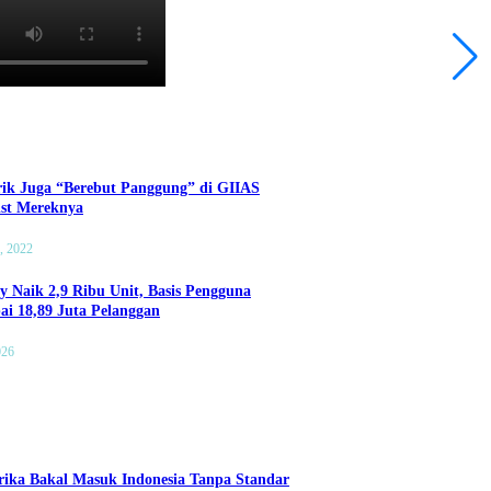
rik Juga “Berebut Panggung” di GIIAS
List Mereknya
, 2022
ry Naik 2,9 Ribu Unit, Basis Pengguna
ai 18,89 Juta Pelanggan
026
tikan Setelah Mobil Dipakai Berlibur Jarak Jauh ?
ika Bakal Masuk Indonesia Tanpa Standar