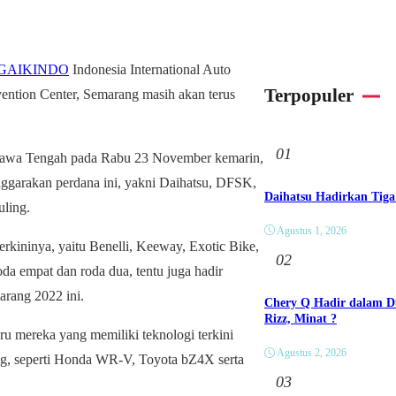
GAIKINDO
Indonesia International Auto
Terpopuler
ention Center, Semarang masih akan terus
01
h Jawa Tengah pada Rabu 23 November kemarin,
ggarakan perdana ini, yakni Daihatsu, DFSK,
Daihatsu Hadirkan Tiga
ling.
Agustus 1, 2026
rkininya, yaitu Benelli, Keeway, Exotic Bike,
02
oda empat dan roda dua, tentu juga hadir
rang 2022 ini.
Chery Q Hadir dalam Du
Rizz, Minat ?
u mereka yang memiliki teknologi terkini
Agustus 2, 2026
ng, seperti Honda WR-V, Toyota bZ4X serta
03