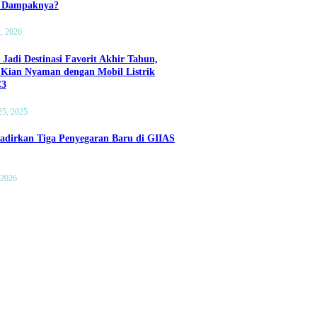
a Dampaknya?
2, 2026
 Jadi Destinasi Favorit Akhir Tahun,
 Kian Nyaman dengan Mobil Listrik
C3
25, 2025
adirkan Tiga Penyegaran Baru di GIIAS
 2026