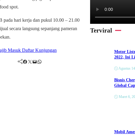
food spot.
pada hari kerja dan pukul 10.00 – 21.00
jual secara langsung sepanjang pameran
Terviral
pekan.
Wajib Masuk Daftar Kunjungan
Motor List
2022, Ini 
Facebook
Twitter
Mail
WhatsApp
Agustus 14
Bisnis Che
Global Cap
Maret 6, 2
Umum
Apa Saja yang Perlu Diperha
Mobil Amer