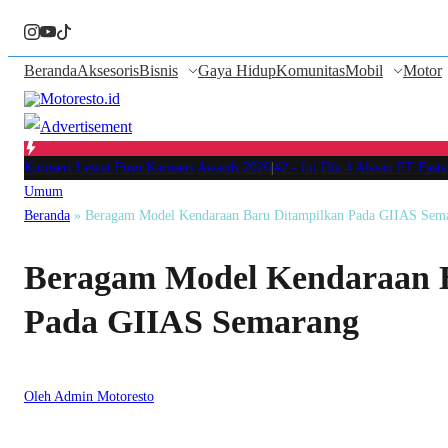
Beranda
Aksesoris
Bisnis
Gaya Hidup
Komunitas
Mobil
Motor
tri Karoseri Lewat Fuso Karoseri Awards 2026
|
#2 -
Ini Dia 4 Alasan PT Fastana
Umum
Beranda
»
Beragam Model Kendaraan Baru Ditampilkan Pada GIIAS Sem
Beragam Model Kendaraan 
Pada GIIAS Semarang
Oleh Admin Motoresto