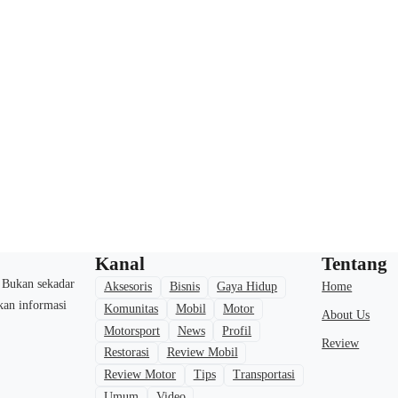
Kanal
Tentang
. Bukan sekadar
Home
Aksesoris
Bisnis
Gaya Hidup
akan informasi
Komunitas
Mobil
Motor
About Us
Motorsport
News
Profil
Review
Restorasi
Review Mobil
Review Motor
Tips
Transportasi
Umum
Video