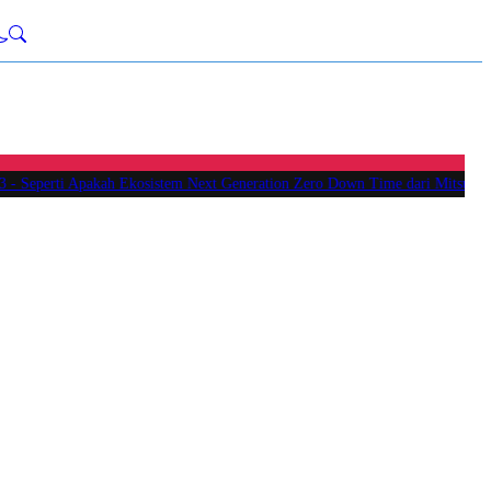
-
Seperti Apakah Ekosistem Next Generation Zero Down Time dari Mitsubishi 