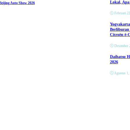
Lokal, Ap
eijing Auto Show 2026
Oleh Admin Motoresto
Februari 2
Yogyakarta
Berliburan
Citroën ë-
Desember 
Daihatsu H
2026
Agustus 1,