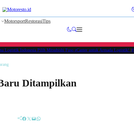
Motorsport
Restorasi
Tips
 Logistik Indonesia Pilih Mitsubishi Fuso eCanter untuk Armada Logistik!
|
#3 
arang
Baru Ditampilkan
Facebook
Twitter
Mail
WhatsApp