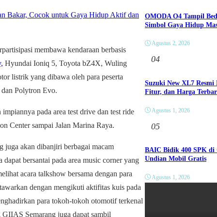
n Bakar, Cocok untuk Gaya Hidup Aktif dan
OMODA O4 Tampil Beda 
Simbol Gaya Hidup Ma
Agustus 2, 2026
erpartisipasi membawa kendaraan berbasis
04
,
Hyundai Ioniq 5, Toyota bZ4X, Wuling
tor listrik yang dibawa oleh para peserta
Suzuki New XL7 Resmi M
 dan Polytron Evo.
Fitur, dan Harga Terba
Agustus 1, 2026
piannya pada area test drive dan test ride
ion Center sampai Jalan Marina Raya.
05
 juga akan dibanjiri berbagai macam
BAIC Bidik 400 SPK di
Undian Mobil Gratis
dapat bersantai pada area music corner yang
melihat acara talkshow bersama dengan para
Agustus 1, 2026
awarkan dengan mengikuti aktifitas kuis pada
nghadirkan para tokoh-tokoh otomotif terkenal
g GIIAS Semarang juga dapat sambil