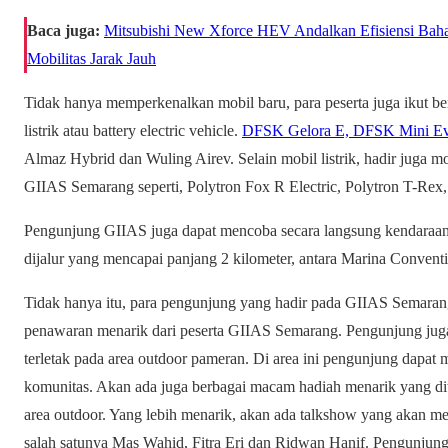
Baca juga:
Mitsubishi New Xforce HEV Andalkan Efisiensi Baha
Mobilitas Jarak Jauh
Tidak hanya memperkenalkan mobil baru, para peserta juga ikut b
listrik atau battery electric vehicle.
DFSK Gelora E, DFSK Mini Ev
Almaz Hybrid dan Wuling Airev. Selain mobil listrik, hadir juga mo
GIIAS Semarang seperti, Polytron Fox R Electric, Polytron T-Rex,
Pengunjung GIIAS juga dapat mencoba secara langsung kendaraan im
dijalur yang mencapai panjang 2 kilometer, antara Marina Convent
Tidak hanya itu, para pengunjung yang hadir pada GIIAS Semarang
penawaran menarik dari peserta GIIAS Semarang. Pengunjung juga 
terletak pada area outdoor pameran. Di area ini pengunjung dapat 
komunitas. Akan ada juga berbagai macam hadiah menarik yang dit
area outdoor. Yang lebih menarik, akan ada talkshow yang akan me
salah satunya Mas Wahid, Fitra Eri dan Ridwan Hanif. Pengunjun