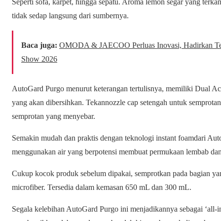
Seperti sofa, karpet, hingga sepatu. Aroma lemon segar yang terk
tidak sedap langsung dari sumbernya.
Baca juga:
OMODA & JAECOO Perluas Inovasi, Hadirkan Tek
Show 2026
AutoGard Purgo menurut keterangan tertulisnya, memiliki Dual 
yang akan dibersihkan. Tekannozzle cap setengah untuk semprotan 
semprotan yang menyebar.
Semakin mudah dan praktis dengan teknologi instant foamdari Aut
menggunakan air yang berpotensi membuat permukaan lembab dan
Cukup kocok produk sebelum dipakai, semprotkan pada bagian yan
microfiber. Tersedia dalam kemasan 650 mL dan 300 mL.
Segala kelebihan AutoGard Purgo ini menjadikannya sebagai ‘all-