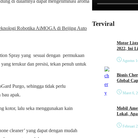
andung di dalamnya dapat mengeliminasi aroma
Terviral
nologi Robotika AiMOGA di Beijing Auto
Motor List
2022, Ini 
Action Spray yang sesuai dengan permukaan
Agustus 1
yang terukur dan presisi, tekan penuh untuk
Bisnis Che
Global Cap
oGard Purgo, sehingga tidak perlu
Maret 6, 
 bau apak.
g kotor, lalu seka menggunakan kain
Mobil Amer
Lokal, Ap
Februari 2
inone cleaner’ yang dapat dengan mudah