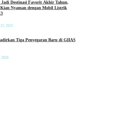
 Jadi Destinasi Favorit Akhir Tahun,
 Kian Nyaman dengan Mobil Listrik
C3
25, 2025
a Penyegaran Baru di GIIAS
, 2026