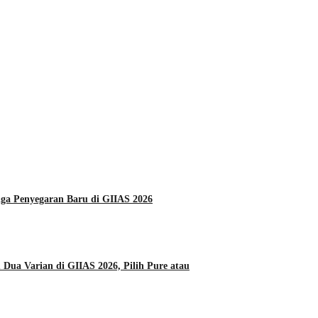
Daihatsu Hadirkan Tiga Penyegaran Baru di GIIAS 2026
Dua Varian di GIIAS 2026, Pilih Pure atau