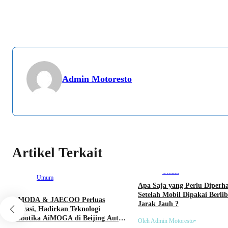
Admin Motoresto
Artikel Terkait
Umum
Umum
Apa Saja yang Perlu Diperh
Setelah Mobil Dipakai Berli
OMODA & JAECOO Perluas
Jarak Jauh ?
Inovasi, Hadirkan Teknologi
Robotika AiMOGA di Beijing Auto
Oleh Admin Motoresto
•
Show 2026