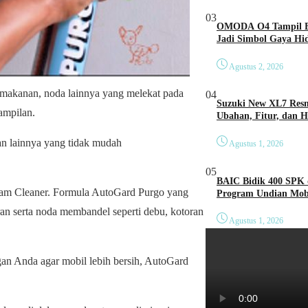
03
OMODA O4 Tampil Be
Jadi Simbol Gaya Hi
Agustus 2, 2026
makanan, noda lainnya yang melekat pada
04
Suzuki New XL7 Resm
ampilan.
Ubahan, Fitur, dan 
 dan lainnya yang tidak mudah
Agustus 1, 2026
05
BAIC Bidik 400 SPK 
am Cleaner. Formula AutoGard Purgo yang
Program Undian Mobi
an serta noda membandel seperti debu, kotoran
Agustus 1, 2026
an Anda agar mobil lebih bersih, AutoGard