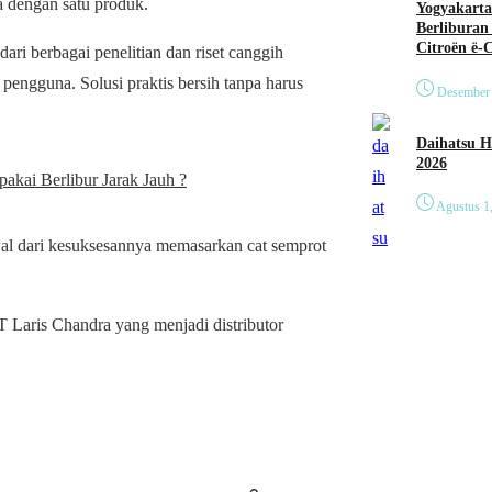
 dengan satu produk.
Yogyakarta
Berliburan
Citroën ë-
ari berbagai penelitian dan riset canggih
ngguna. Solusi praktis bersih tanpa harus
Desember 
Daihatsu Hadirkan Tig
2026
akai Berlibur Jarak Jauh ?
Agustus 1
wal dari kesuksesannya memasarkan cat semprot
T Laris Chandra yang menjadi distributor