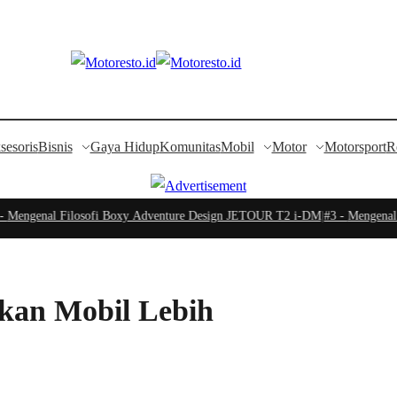
sesoris
Bisnis
Gaya Hidup
Komunitas
Mobil
Motor
Motorsport
R
ngenal Filosofi Boxy Adventure Design JETOUR T2 i-DM
|
#3 -
Mengenal Sis
kan Mobil Lebih