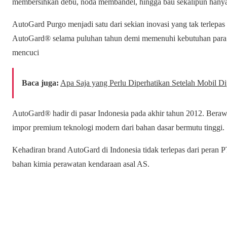
membersihkan debu, noda membandel, hingga bau sekalipun hanya
AutoGard Purgo menjadi satu dari sekian inovasi yang tak terlepas d
AutoGard® selama puluhan tahun demi memenuhi kebutuhan para pe
mencuci
Baca juga:
Apa Saja yang Perlu Diperhatikan Setelah Mobil Dip
AutoGard® hadir di pasar Indonesia pada akhir tahun 2012. Bera
impor premium teknologi modern dari bahan dasar bermutu tinggi.
Kehadiran brand AutoGard di Indonesia tidak terlepas dari peran P
bahan kimia perawatan kendaraan asal AS.