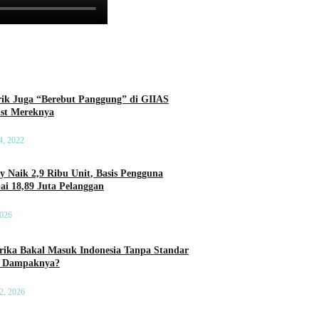
rik Juga “Berebut Panggung” di GIIAS
List Mereknya
4, 2022
ry Naik 2,9 Ribu Unit, Basis Pengguna
ai 18,89 Juta Pelanggan
2026
ika Bakal Masuk Indonesia Tanpa Standar
a Dampaknya?
2, 2026