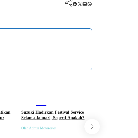
Facebook
Twitter
Mail
WhatsApp
Umum
Umum
atikan
Suzuki Hadirkan Festival Service
Animo Masyarakat T
bur
Selama Januari, Seperti Apakah?
Meningkat, PLN: Tra
SPKLU Naik 404 Per
Oleh Admin Motoresto
•
Oleh Admin Motoresto
•