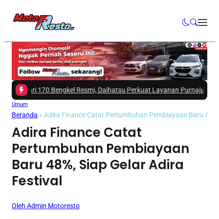
h dari 170 Bengkel Resmi, Daihatsu Perkuat Layanan Purnajual
|
#3 -
Mits
Umum
Beranda
»
Adira Finance Catat Pertumbuhan Pembiayaan Baru 48%, S
Adira Finance Catat
Pertumbuhan Pembiayaan
Baru 48%, Siap Gelar Adira
Festival
Oleh Admin Motoresto