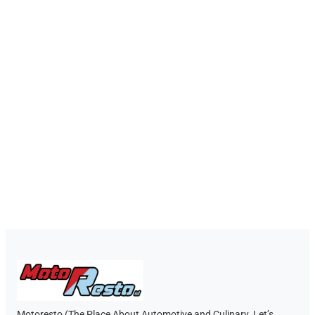
Motoresto (The Place About Automotive and Culinary. Let’s