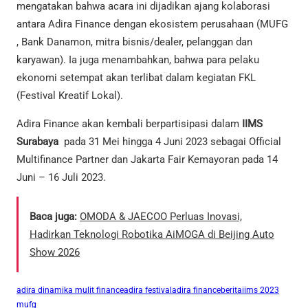
mengatakan bahwa acara ini dijadikan ajang kolaborasi
antara Adira Finance dengan ekosistem perusahaan (MUFG
, Bank Danamon, mitra bisnis/dealer, pelanggan dan
karyawan). Ia juga menambahkan, bahwa para pelaku
ekonomi setempat akan terlibat dalam kegiatan FKL
(Festival Kreatif Lokal).
Adira Finance akan kembali berpartisipasi dalam
IIMS
Surabaya
pada 31 Mei hingga 4 Juni 2023 sebagai Official
Multifinance Partner dan Jakarta Fair Kemayoran pada 14
Juni – 16 Juli 2023.
Baca juga:
OMODA & JAECOO Perluas Inovasi,
Hadirkan Teknologi Robotika AiMOGA di Beijing Auto
Show 2026
adira dinamika mulit finance
adira festival
adira finance
berita
iims 2023
mufg