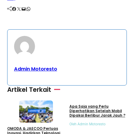
Facebook
Twitter
Mail
WhatsApp
Admin Motoresto
Artikel Terkait
Umum
Apa Saja yang Perlu
S
Diperhatikan Setelah Mobil
S
Dipakai Berlibur Jarak Jauh ?
S
Umum
Oleh Admin Motoresto
O
OMODA & JAECOO Perluas
Inovasi, Hadirkan Teknologi