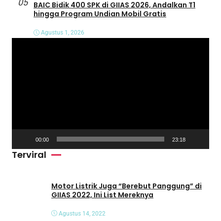
05
BAIC Bidik 400 SPK di GIIAS 2026, Andalkan T1
hingga Program Undian Mobil Gratis
Agustus 1, 2026
P
e
m
u
t
a
r
V
00:00
23:18
i
Terviral
d
e
o
Motor Listrik Juga “Berebut Panggung” di
GIIAS 2022, Ini List Mereknya
Agustus 14, 2022