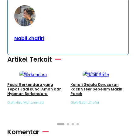
Nabil Zhafiri
Artikel Terkait
Tips
Restorasi
Tips
Posisi Berkendara yang
Kenali Gejala Kerusakan
M
Tepat Jadi Kunci Aman dan
Rack Steer Sebelum Makin
K
Nyaman Berkendara
Parah
y
Oleh Hiru Muhammad
Oleh Nabil Zhafiri
O
Komentar