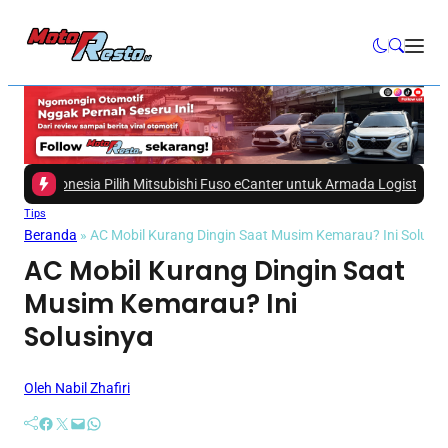
ndonesia Pilih Mitsubishi Fuso eCanter untuk Armada Logistik!
|
#3 -
Sepert
Tips
Beranda
»
AC Mobil Kurang Dingin Saat Musim Kemarau? Ini Solusin
AC Mobil Kurang Dingin Saat
Musim Kemarau? Ini
Solusinya
Oleh Nabil Zhafiri
Facebook
Twitter
Mail
WhatsApp