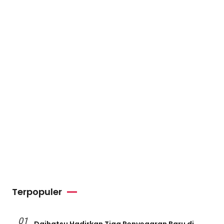
Terpopuler
01
Daihatsu Hadirkan Tiga Penyegaran Baru di