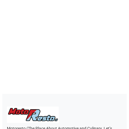
Motoresto (The Place About Automotive and Culinary. Let’s