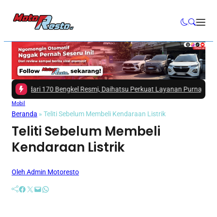
dari 170 Bengkel Resmi, Daihatsu Perkuat Layanan Purnajual
|
#3 -
Mitsub
Mobil
Beranda
»
Teliti Sebelum Membeli Kendaraan Listrik
Teliti Sebelum Membeli
Kendaraan Listrik
Oleh Admin Motoresto
Facebook
Twitter
Mail
WhatsApp