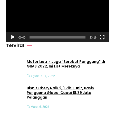
m
u
t
a
r
V
00:00
23:18
i
Terviral
d
e
o
Motor Listrik Juga “Berebut Panggung” di
GIIAS 2022, Ini List Mereknya
Agustus 14, 2022
Bisnis Chery Naik 2,9 Ribu Unit, Basis
Pengguna Global Capai 18,89 Juta
Pelanggan
Maret 6, 2026