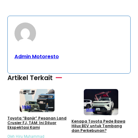
Admin Motoresto
Artikel Terkait
Mobil
Mobil
Toyota “Banjir” Pesanan Land
Kenapa Toyota Pede Bawa
T
Crusier FJ, TAM: Ini Diluar
Hilux BEV untuk Tambang
B
Ekspektasi Kami
dan Perkebunan?
M
M
Oleh Hiru Muhammad