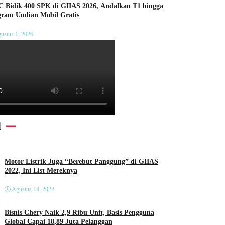
C Bidik 400 SPK di GIIAS 2026, Andalkan T1 hingga
gram Undian Mobil Gratis
ustus 1, 2026
l
Motor Listrik Juga “Berebut Panggung” di GIIAS
2022, Ini List Mereknya
Agustus 14, 2022
Bisnis Chery Naik 2,9 Ribu Unit, Basis Pengguna
Global Capai 18,89 Juta Pelanggan