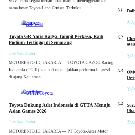
SUV listrik segala medan tidak mampu menenggelamkan
nama besar Toyota Land Cruiser. Terbukti...
01
Ag
Motorsport
Toyota GR Yaris Rally2 Tampil Perkasa, Raih
02
Cher
Podium Tertinggi di Semarang
atau
Oleh Nabil Zhafiri
Ag
MOTORESTO.ID, JAKARTA — TOYOTA GAZOO Racing
Indonesia (TGRI) kembali menunjukkan performa impresif
03
OMO
di ajang Kejuaraan...
Des
Ag
Gaya Hidup
04
Toyota Dukung Atlet Indonesia di GTTA Menuju
Suzu
Asian Games 2026
Ubah
Oleh Nabil Zhafiri
Ag
MOTORESTO.ID, JAKARTA — PT Toyota-Astra Motor