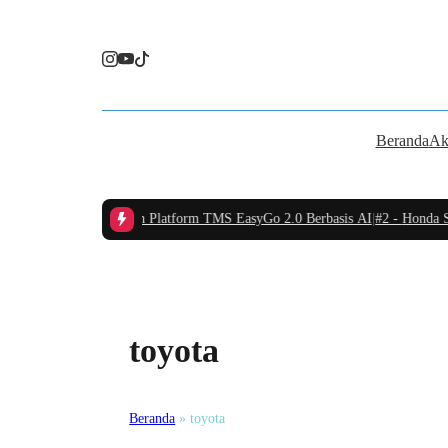
Beranda
Ak
o Indonesia Luncurkan Platform TMS EasyGo 2.0 Berbasis AI
|
#2 -
Honda Sup
toyota
Beranda
»
toyota