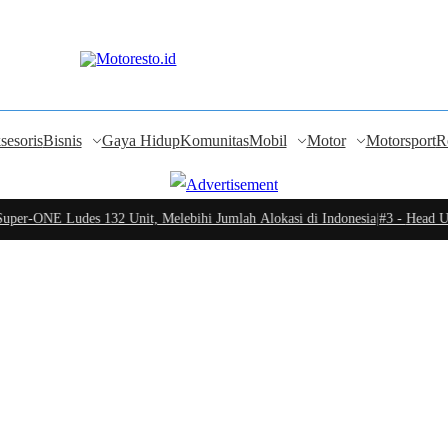
sesoris
Bisnis
Gaya Hidup
Komunitas
Mobil
Motor
Motorsport
R
er-ONE Ludes 132 Unit, Melebihi Jumlah Alokasi di Indonesia
|
#3 -
Head Uni