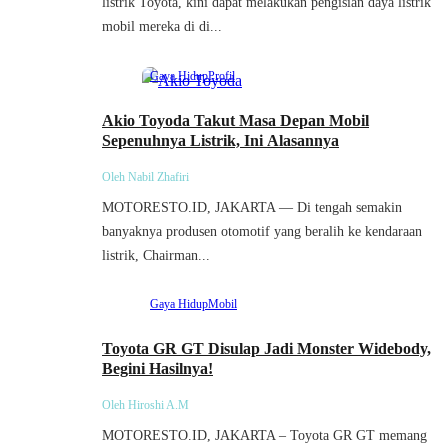
listrik Toyota, kini dapat melakukan pengisian daya listrik
mobil mereka di di...
Gaya Hidup
Profil
Akio Toyoda Takut Masa Depan Mobil
Sepenuhnya Listrik, Ini Alasannya
Oleh Nabil Zhafiri
MOTORESTO.ID, JAKARTA — Di tengah semakin
banyaknya produsen otomotif yang beralih ke kendaraan
listrik, Chairman...
Gaya Hidup
Mobil
Toyota GR GT Disulap Jadi Monster Widebody,
Begini Hasilnya!
Oleh Hiroshi A.M
MOTORESTO.ID, JAKARTA – Toyota GR GT memang