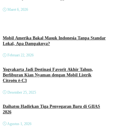
Maret 6, 2026
Mobil Amerika Bakal Masuk Indonesia Tanpa Standar
Lokal, Apa Dampaknya?
Februari 22, 2026
Yogyakarta Jadi Destinasi Favorit Akhir Tahun,
Berliburan Kian Nyaman dengan Mobil Listrik
Citroën ë-C3
Desember 25, 2025
Daihatsu Hadirkan Tiga Penyegaran Baru di GIIAS
2026
Agustus 1, 2026