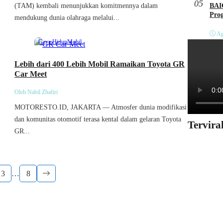
05
(TAM) kembali menunjukkan komitmennya dalam
BAI
Pro
mendukung dunia olahraga melalui...
Ag
Gaya Hidup
Mobil
Lebih dari 400 Lebih Mobil Ramaikan Toyota GR
Car Meet
Oleh Nabil Zhafiri
MOTORESTO.ID, JAKARTA — Atmosfer dunia modifikasi
dan komunitas otomotif terasa kental dalam gelaran Toyota
Tervira
GR...
3
…
8