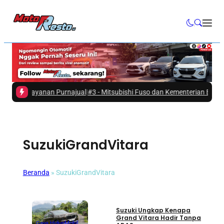
kuat Layanan Purnajual
|
#3 -
Mitsubishi Fuso dan Kementerian ESDM Duku
SuzukiGrandVitara
Beranda
»
SuzukiGrandVitara
Mobil
Suzuki Ungkap Kenapa
Grand Vitara Hadir Tanpa
Gaya Hidup
Mobil