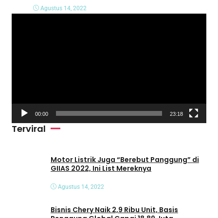
Agustus 14, 2022
P
e
m
u
t
a
r
V
00:00
23:18
i
Terviral
d
e
o
Motor Listrik Juga “Berebut Panggung” di
GIIAS 2022, Ini List Mereknya
Agustus 14, 2022
Bisnis Chery Naik 2,9 Ribu Unit, Basis