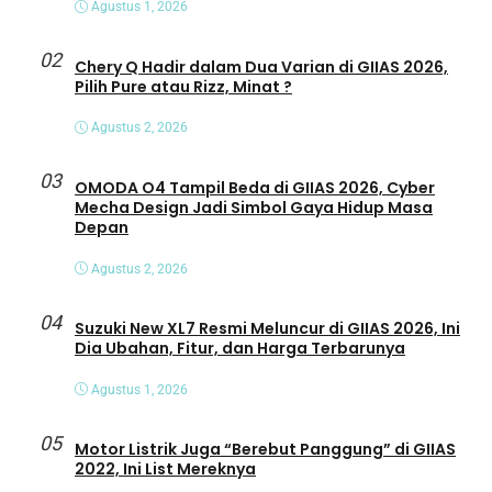
Agustus 1, 2026
02
Chery Q Hadir dalam Dua Varian di GIIAS 2026,
Pilih Pure atau Rizz, Minat ?
Agustus 2, 2026
03
OMODA O4 Tampil Beda di GIIAS 2026, Cyber
Mecha Design Jadi Simbol Gaya Hidup Masa
Depan
Agustus 2, 2026
04
Suzuki New XL7 Resmi Meluncur di GIIAS 2026, Ini
Dia Ubahan, Fitur, dan Harga Terbarunya
Agustus 1, 2026
05
Motor Listrik Juga “Berebut Panggung” di GIIAS
2022, Ini List Mereknya