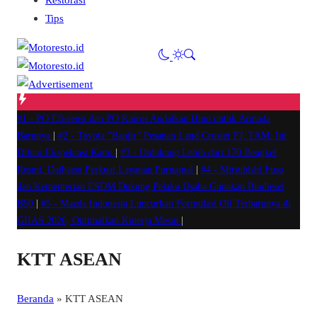
Tips
#1 -
PO Efisiensi dan PO Kairos Andalkan Hino untuk Armada
Barunya
|
#2 -
Toyota “Banjir” Pesanan Land Crusier FJ, TAM: Ini
Diluar Ekspektasi Kami
|
#3 -
Didukung Lebih dari 170 Bengkel
Resmi, Daihatsu Perkuat Layanan Purnajual
|
#4 -
Mitsubishi Fuso
dan Kementerian ESDM Dukung Pelaku Usaha Gunakan Biodiesel
B50
|
#5 -
Mazda Indonesia Luncurkan Formulasi Oli Terbarunya di
GIIAS 2026, Optimalkan Kinerja Mesin
|
KTT ASEAN
Beranda
»
KTT ASEAN