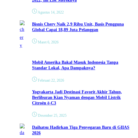
2022, Ini List Mereknya
Agustus 14, 2022
Bisnis Chery Naik 2,9 Ribu Unit, Basis Pengguna
Global Capai 18,89 Juta Pelanggan
Maret 6, 2026
Mobil Amerika Bakal Masuk Indonesia Tanpa
Standar Lokal, Apa Dampaknya?
Februari 22, 2026
Yogyakarta Jadi Destinasi Favorit Akhir Tahun,
Berliburan Kian Nyaman dengan Mobil Listrik
Citroën ë-C3
Desember 25, 2025
Daihatsu Hadirkan Tiga Penyegaran Baru di GIIAS
2026