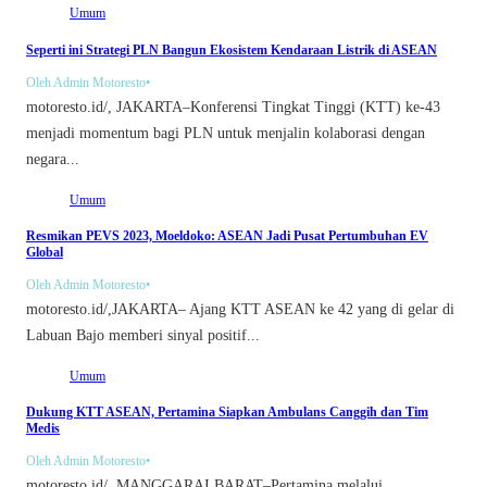
Umum
Seperti ini Strategi PLN Bangun Ekosistem Kendaraan Listrik di ASEAN
Oleh Admin Motoresto
•
motoresto.id/, JAKARTA–Konferensi Tingkat Tinggi (KTT) ke-43
menjadi momentum bagi PLN untuk menjalin kolaborasi dengan
negara...
Umum
Resmikan PEVS 2023, Moeldoko: ASEAN Jadi Pusat Pertumbuhan EV
Global
Oleh Admin Motoresto
•
motoresto.id/,JAKARTA– Ajang KTT ASEAN ke 42 yang di gelar di
Labuan Bajo memberi sinyal positif...
Umum
Dukung KTT ASEAN, Pertamina Siapkan Ambulans Canggih dan Tim
Medis
Oleh Admin Motoresto
•
motoresto.id/, MANGGARAI BARAT–Pertamina melalui