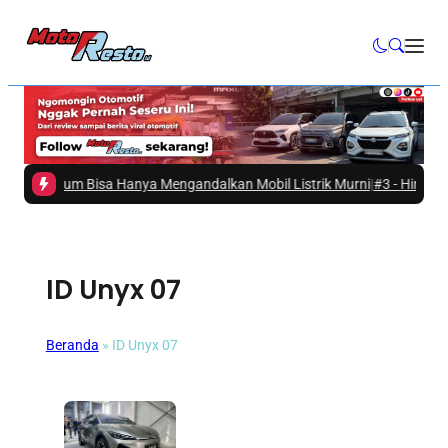
a Belum Bisa Hanya Mengandalkan Mobil Listrik Murni
|
#3 -
Hino Ajak Ma
ID Unyx 07
Beranda
»
ID Unyx 07