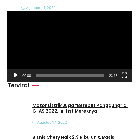
Agustus 14, 2022
P
e
m
u
t
a
r
V
00:00
23:18
i
Terviral
d
e
o
Motor Listrik Juga “Berebut Panggung” di
GIIAS 2022, Ini List Mereknya
Agustus 14, 2022
Bisnis Chery Naik 2,9 Ribu Unit, Basis