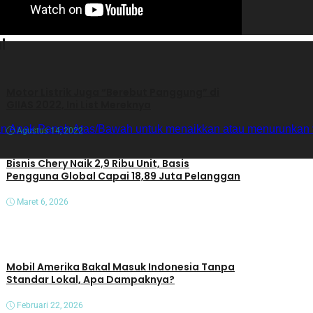
l
Motor Listrik Juga “Berebut Panggung” di
GIIAS 2022, Ini List Mereknya
n Anak Panah Atas/Bawah untuk menaikkan atau menurunkan 
Agustus 14, 2022
Bisnis Chery Naik 2,9 Ribu Unit, Basis
Pengguna Global Capai 18,89 Juta Pelanggan
Maret 6, 2026
Mobil Amerika Bakal Masuk Indonesia Tanpa
Standar Lokal, Apa Dampaknya?
Februari 22, 2026