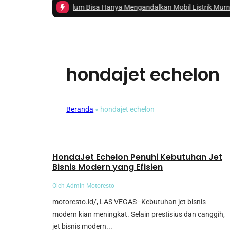
donesia Belum Bisa Hanya Mengandalkan Mobil Listrik Murni
|
#3 -
Hino A
hondajet echelon
Beranda
»
hondajet echelon
Umum
HondaJet Echelon Penuhi Kebutuhan Jet
Bisnis Modern yang Efisien
Oleh Admin Motoresto
motoresto.id/, LAS VEGAS–Kebutuhan jet bisnis
modern kian meningkat. Selain prestisius dan canggih,
jet bisnis modern...