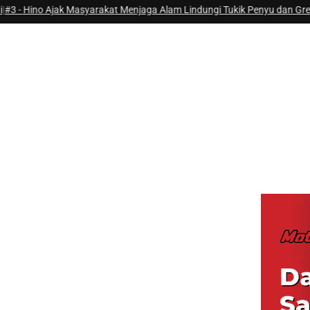
jak Masyarakat Menjaga Alam Lindungi Tukik Penyu dan Greenhouse
|
#4 