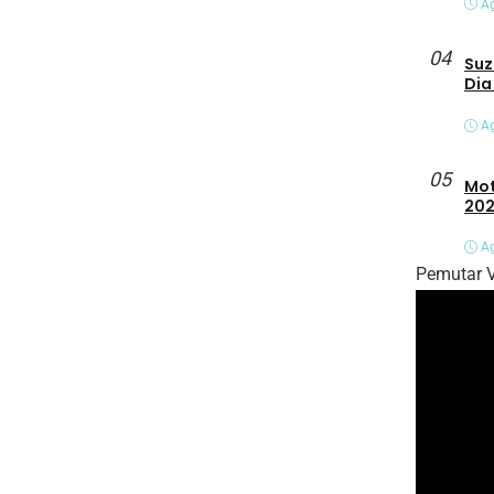
Ag
04
Suz
Dia
Ag
05
Mot
202
Ag
Pemutar 