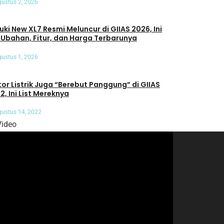
ustus 2, 2026
uki New XL7 Resmi Meluncur di GIIAS 2026, Ini
 Ubahan, Fitur, dan Harga Terbarunya
ustus 1, 2026
or Listrik Juga “Berebut Panggung” di GIIAS
2, Ini List Mereknya
ustus 14, 2022
Video