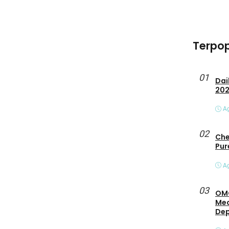
Terpop
01
Daihats
20
Ag
02
Che
Pur
Ag
03
OMO
Mec
De