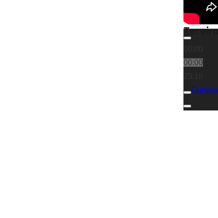
Tervira
00:00
00:00
23:18
Gunaka