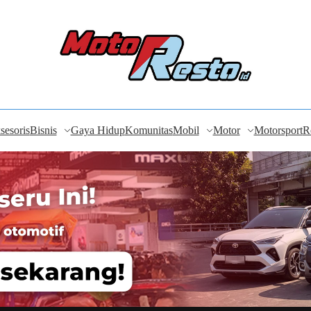
sesoris
Bisnis
Gaya Hidup
Komunitas
Mobil
Motor
Motorsport
R