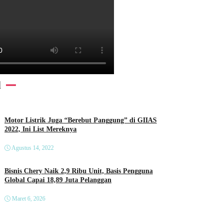
l
Motor Listrik Juga “Berebut Panggung” di GIIAS
2022, Ini List Mereknya
Agustus 14, 2022
Bisnis Chery Naik 2,9 Ribu Unit, Basis Pengguna
Global Capai 18,89 Juta Pelanggan
Maret 6, 2026