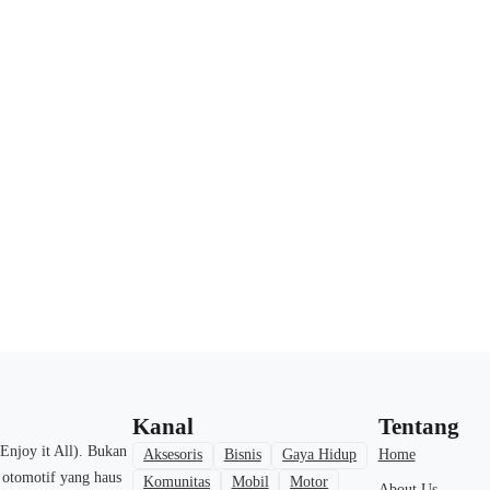
Kanal
Tentang
Enjoy it All). Bukan
Home
Aksesoris
Bisnis
Gaya Hidup
a otomotif yang haus
Komunitas
Mobil
Motor
About Us