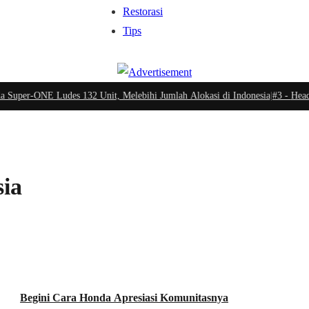
Restorasi
Tips
per-ONE Ludes 132 Unit, Melebihi Jumlah Alokasi di Indonesia
|
#3 -
Head Un
ia
Komunitas
Begini Cara Honda Apresiasi Komunitasnya