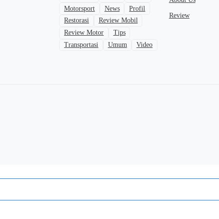
Motorsport
News
Profil
Review
Restorasi
Review Mobil
Review Motor
Tips
Transportasi
Umum
Video