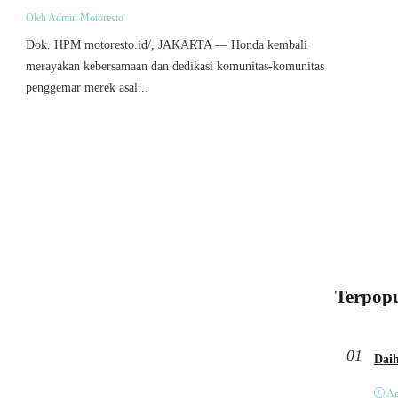
Oleh Admin Motoresto
Dok. HPM motoresto.id/, JAKARTA — Honda kembali
merayakan kebersamaan dan dedikasi komunitas-komunitas
penggemar merek asal...
Terpopu
01
Ag