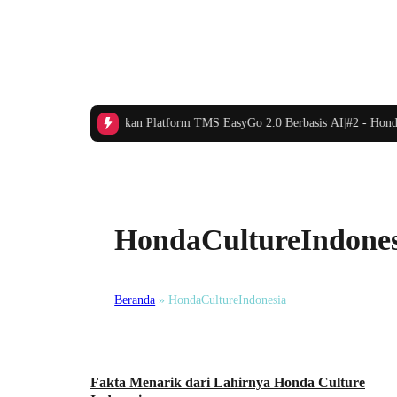
Go Indonesia Luncurkan Platform TMS EasyGo 2.0 Berbasis AI
|
#2 -
Honda Su
HondaCultureIndones
Beranda
»
HondaCultureIndonesia
Komunitas
Fakta Menarik dari Lahirnya Honda Culture