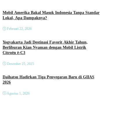
Mobil Amerika Bakal Masuk Indonesia Tanpa Standar
Lokal, Apa Dampaknya?
Februari 22, 2026
Yogyakarta Jadi Destinasi Favorit Akhir Tahun,
Berliburan Kian Nyaman dengan Mobil Listrik
Citroën ë-C3
Desember 25, 2025
Daihatsu Hadirkan Tiga Penyegaran Baru di GIIAS
2026
Agustus 1, 2026