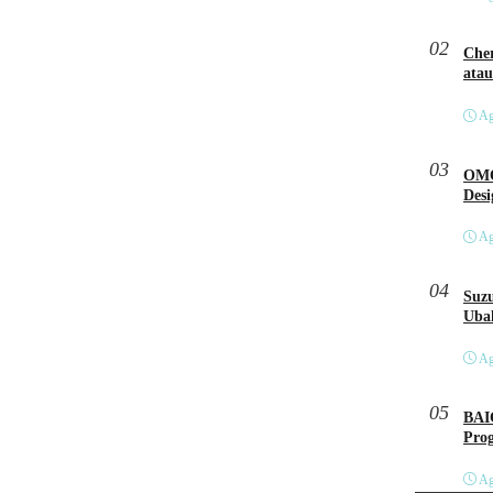
02
Cher
atau
Ag
03
OMO
Des
Ag
04
Suzu
Ubah
Ag
05
BAI
Pro
Ag