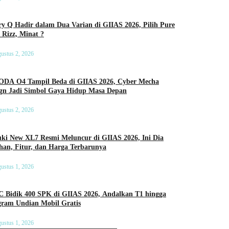
y Q Hadir dalam Dua Varian di GIIAS 2026, Pilih Pure
 Rizz, Minat ?
ustus 2, 2026
DA O4 Tampil Beda di GIIAS 2026, Cyber Mecha
ign Jadi Simbol Gaya Hidup Masa Depan
ustus 2, 2026
ki New XL7 Resmi Meluncur di GIIAS 2026, Ini Dia
an, Fitur, dan Harga Terbarunya
ustus 1, 2026
C Bidik 400 SPK di GIIAS 2026, Andalkan T1 hingga
gram Undian Mobil Gratis
ustus 1, 2026