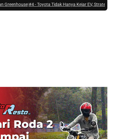
e
|
#4 -
Toyota Tidak Hanya Kejar EV, Strategi Hybrid Jadi Kunci Pasar Ind