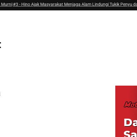
no Ajak Masyarakat Menjaga Alam Lindungi Tukik Penyu dan Greenhous
t
i