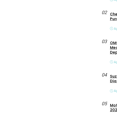
02
Che
Pur
Ag
03
OMO
Mec
De
Ag
04
Suz
Dia
Ag
05
Mot
202