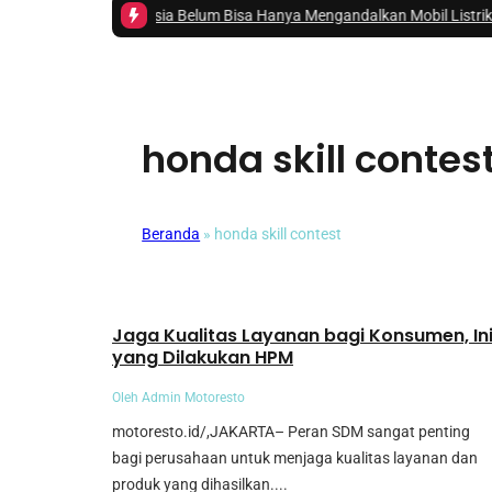
ut Indonesia Belum Bisa Hanya Mengandalkan Mobil Listrik Murni
|
#3 -
Hi
honda skill contes
Beranda
»
honda skill contest
Mobil
Jaga Kualitas Layanan bagi Konsumen, In
yang Dilakukan HPM
Oleh Admin Motoresto
motoresto.id/,JAKARTA– Peran SDM sangat penting
bagi perusahaan untuk menjaga kualitas layanan dan
produk yang dihasilkan....