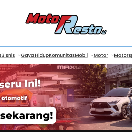
s
Bisnis
Gaya Hidup
Komunitas
Mobil
Motor
Motors