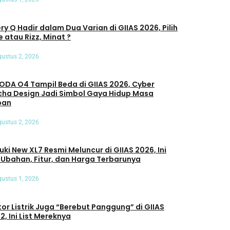
ry Q Hadir dalam Dua Varian di GIIAS 2026, Pilih
e atau Rizz, Minat ?
ustus 2, 2026
DA O4 Tampil Beda di GIIAS 2026, Cyber
ha Design Jadi Simbol Gaya Hidup Masa
pan
ustus 2, 2026
uki New XL7 Resmi Meluncur di GIIAS 2026, Ini
 Ubahan, Fitur, dan Harga Terbarunya
ustus 1, 2026
or Listrik Juga “Berebut Panggung” di GIIAS
2, Ini List Mereknya