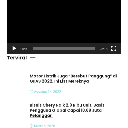
e
m
u
t
a
r
V
00:00
23:18
i
Terviral
d
e
o
Motor Listrik Juga “Berebut Panggung” di
GIIAS 2022, Ini List Mereknya
Agustus 14, 2022
Bisnis Chery Naik 2,9 Ribu Unit, Basis
Pengguna Global Capai 18,89 Juta
Pelanggan
Maret 6, 2026