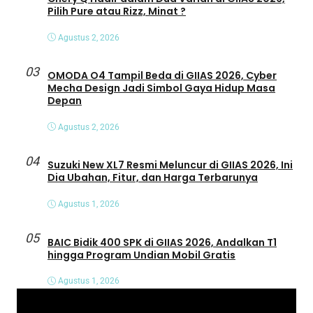
Pilih Pure atau Rizz, Minat ?
Agustus 2, 2026
03
OMODA O4 Tampil Beda di GIIAS 2026, Cyber
Mecha Design Jadi Simbol Gaya Hidup Masa
Depan
Agustus 2, 2026
04
Suzuki New XL7 Resmi Meluncur di GIIAS 2026, Ini
Dia Ubahan, Fitur, dan Harga Terbarunya
Agustus 1, 2026
05
BAIC Bidik 400 SPK di GIIAS 2026, Andalkan T1
hingga Program Undian Mobil Gratis
Agustus 1, 2026
P