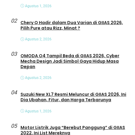
Agustus 1, 2026
02
Chery Q Hadir dalam Dua Varian di GIIAS 2026,
Pilih Pure atau Rizz, Minat ?
Agustus 2, 2026
03
OMODA O4 Tampil Beda di GIIAS 2026, Cyber
Mecha Design Jadi Simbol Gaya Hidup Masa
Depan
Agustus 2, 2026
04
Suzuki New XL7 Resmi Meluncur di GIIAS 2026, Ini
Dia Ubahan, Fitur, dan Harga Terbarunya
Agustus 1, 2026
05
Motor Listrik Juga “Berebut Panggung” di GIIAS
2022, Ini List Mereknya