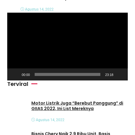
Agustus 14, 2022
P
e
m
u
t
a
r
V
00:00
23:18
i
Terviral
d
e
o
Motor Listrik Juga “Berebut Panggung” di
GIIAS 2022, Ini List Mereknya
Agustus 14, 2022
Bisnis Chery Naik 2,9 Ribu Unit, Basis