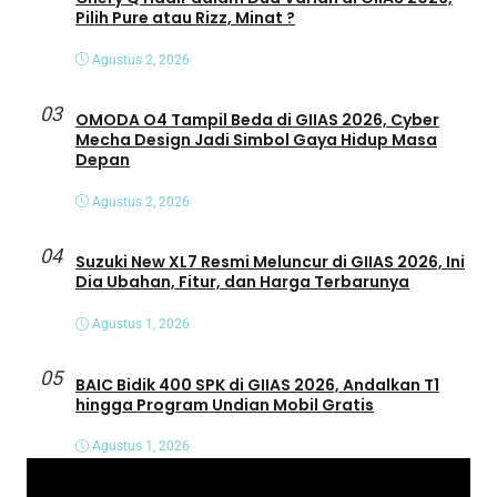
Pilih Pure atau Rizz, Minat ?
Agustus 2, 2026
03
OMODA O4 Tampil Beda di GIIAS 2026, Cyber
Mecha Design Jadi Simbol Gaya Hidup Masa
Depan
Agustus 2, 2026
04
Suzuki New XL7 Resmi Meluncur di GIIAS 2026, Ini
Dia Ubahan, Fitur, dan Harga Terbarunya
Agustus 1, 2026
05
BAIC Bidik 400 SPK di GIIAS 2026, Andalkan T1
hingga Program Undian Mobil Gratis
Agustus 1, 2026
P