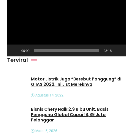
e
m
u
t
a
r
V
00:00
23:18
i
Terviral
d
e
o
Motor Listrik Juga “Berebut Panggung” di
GIIAS 2022, Ini List Mereknya
Agustus 14, 2022
Bisnis Chery Naik 2,9 Ribu Unit, Basis
Pengguna Global Capai 18,89 Juta
Pelanggan
Maret 6, 2026