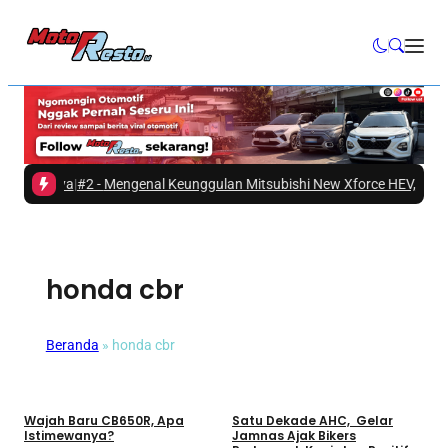
riornya
|
#2 -
Mengenal Keunggulan Mitsubishi New Xforce HEV, SUV Hybr
honda cbr
Beranda
»
honda cbr
Motor
Motor
Wajah Baru CB650R, Apa
Satu Dekade AHC, Gelar
Istimewanya?
Jamnas Ajak Bikers