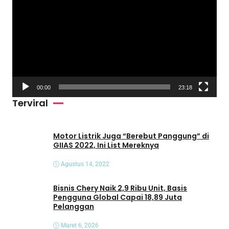
e
m
u
t
a
r
V
00:00
23:18
i
Terviral
d
e
o
Motor Listrik Juga “Berebut Panggung” di
GIIAS 2022, Ini List Mereknya
Agustus 14, 2022
Bisnis Chery Naik 2,9 Ribu Unit, Basis
Pengguna Global Capai 18,89 Juta
Pelanggan
Maret 6, 2026