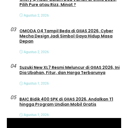
Pilih Pure atau Rizz, Minat ?
Agustus 2, 2026
03
OMODA O4 Tampil Beda di GIIAS 2026, Cyber
Mecha Design Jadi Simbol Gaya Hidup Masa
Depan
Agustus 2, 2026
04
Suzuki New XL7 Resmi Meluncur di GIIAS 2026, Ini
Dia Ubahan, Fitur, dan Harga Terbarunya
Agustus 1, 2026
05
BAIC Bidik 400 SPK di GIIAS 2026, Andalkan T1
hingga Program Undian Mobil Gratis
Agustus 1, 2026
P