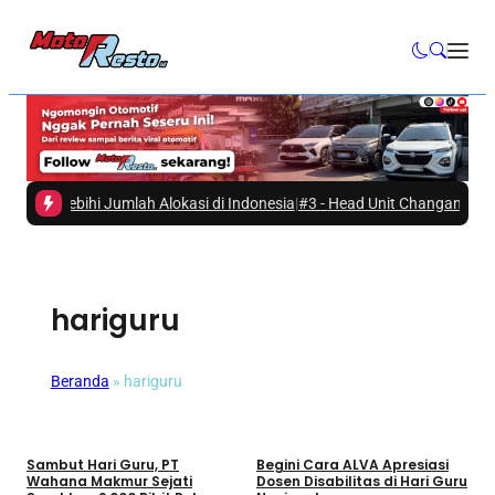
Melebihi Jumlah Alokasi di Indonesia
|
#3 -
Head Unit Changan Nevo Q05,
hariguru
Beranda
»
hariguru
Bisnis
Bisnis
Sambut Hari Guru, PT
Begini Cara ALVA Apresiasi
Wahana Makmur Sejati
Dosen Disabilitas di Hari Guru