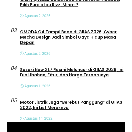
Pilih Pure atau Rizz, Minat ?
Agustus 2, 2026
03
OMODA O4 Tampil Beda di GIIAS 2026, Cyber
Mecha Design Jadi Simbol Gaya Hidup Masa
Depan
Agustus 2, 2026
04
Suzuki New XL7 Resmi Meluncur di GIIAS 2026, Ini
Dia Ubahan, Fitur, dan Harga Terbarunya
Agustus 1, 2026
05
Motor Listrik Juga “Berebut Panggung” di GIIAS
2022, Ini List Mereknya
Agustus 14, 2022
P