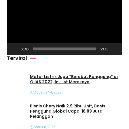
e
m
u
t
a
r
V
00:00
23:18
i
Terviral
d
e
o
Motor Listrik Juga “Berebut Panggung” di
GIIAS 2022, Ini List Mereknya
Agustus 14, 2022
Bisnis Chery Naik 2,9 Ribu Unit, Basis
Pengguna Global Capai 18,89 Juta
Pelanggan
Maret 6, 2026