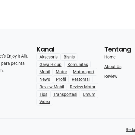
Kanal
Tentang
s Enjoy it All).
Home
Aksesoris
Bisnis
i para pecinta
Gaya Hidup
Komunitas
About Us
m.
Mobil
Motor
Motorsport
Review
News
Profil
Restorasi
Review Mobil
Review Motor
Tips
Transportasi
Umum
Video
Reda