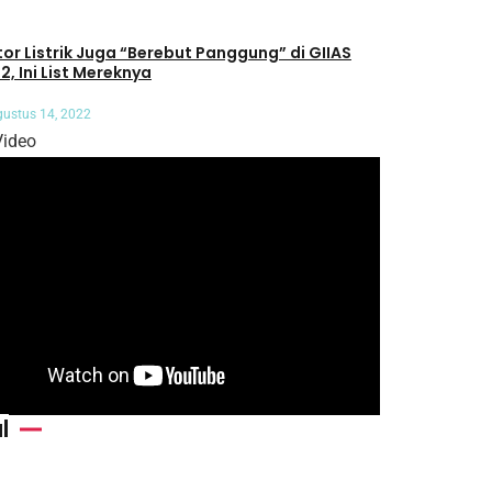
or Listrik Juga “Berebut Panggung” di GIIAS
2, Ini List Mereknya
ustus 14, 2022
Video
l