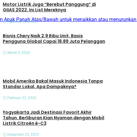
Motor Listrik Juga “Berebut Panggung” di
GIIAS 2022, Ini List Mereknya
n Anak Panah Atas/Bawah untuk menaikkan atau menurunkan
Agustus 14, 2022
Bisnis Chery Naik 2,9 Ribu Unit, Basis
Pengguna Global Capai 18,89 Juta Pelanggan
Maret 6, 2026
Mobil Amerika Bakal Masuk Indonesia Tanpa
Standar Lokal, Apa Dampaknya?
Februari 22, 2026
Yogyakarta Jadi Destinasi Favorit Akhir
Tahun, Berliburan Kian Nyaman dengan Mobil
Listrik Citroën ë-C3
Desember 25, 2025