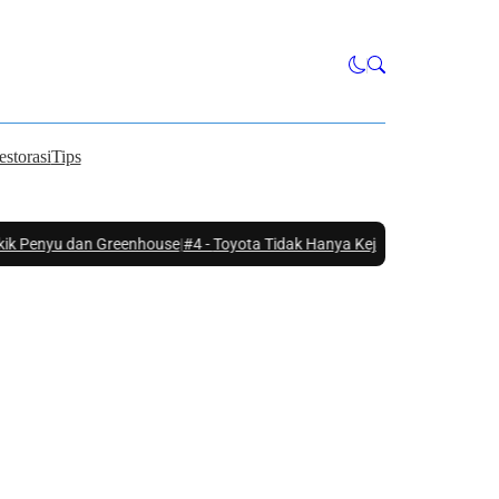
estorasi
Tips
u dan Greenhouse
|
#4 -
Toyota Tidak Hanya Kejar EV, Strategi Hybrid Jadi