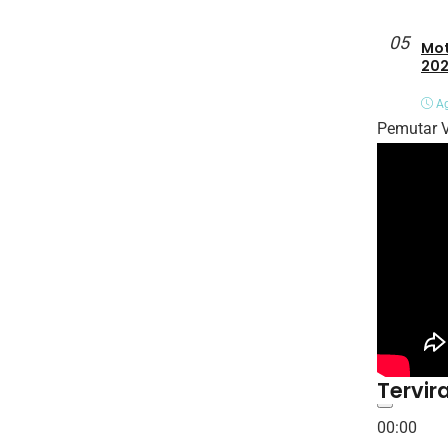
05
Mot
202
Ag
Pemutar 
Tervira
00:00