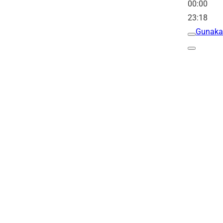
00:00
23:18
Gunaka