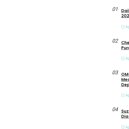
01
Daihats
20
Ag
02
Che
Pur
Ag
03
OMO
Mec
De
Ag
04
Suz
Dia
Ag