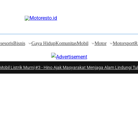
sesoris
Bisnis
Gaya Hidup
Komunitas
Mobil
Motor
Motorsport
R
rik Murni
|
#3 -
Hino Ajak Masyarakat Menjaga Alam Lindungi Tukik Peny