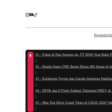
Beranda
Ak
#1 -
Fokus di Dua Segmen ini, PT BAW Siap Rakit P
|
#2 -
Honda Super-ONE Resmi Harga 400 Jutaan di Ind
|
#3 -
Kolaborasi Toyota dan Garuda Indonesia Hadir
|
#4 -
DFSK dan EVSafe Edukasi Teknologi PHEV di G
|
#5 -
Mau Test Drive Grand Vitara di GIIAS 2026? Int
|