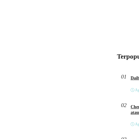
Terpopu
01
Ag
02
Cher
atau
Ag