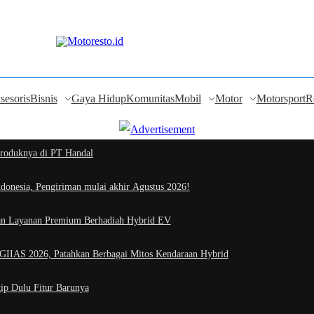
sesoris
Bisnis
Gaya Hidup
Komunitas
Mobil
Motor
Motorsport
R
roduknya di PT Handal
onesia, Pengiriman mulai akhir Agustus 2026!
kan Layanan Premium Berhadiah Hybrid EV
IIAS 2026, Patahkan Berbagai Mitos Kendaraan Hybrid
ip Dulu Fitur Barunya