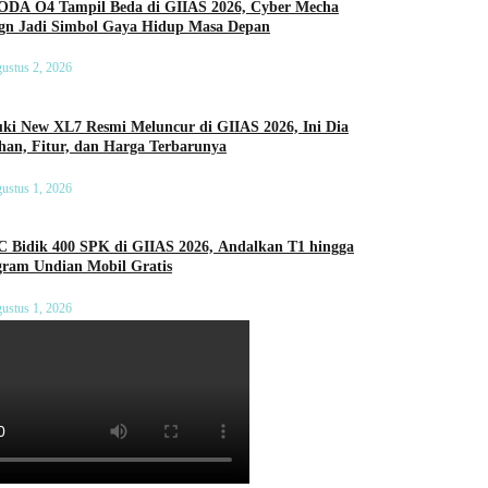
DA O4 Tampil Beda di GIIAS 2026, Cyber Mecha
ign Jadi Simbol Gaya Hidup Masa Depan
ustus 2, 2026
ki New XL7 Resmi Meluncur di GIIAS 2026, Ini Dia
an, Fitur, dan Harga Terbarunya
ustus 1, 2026
C Bidik 400 SPK di GIIAS 2026, Andalkan T1 hingga
gram Undian Mobil Gratis
ustus 1, 2026