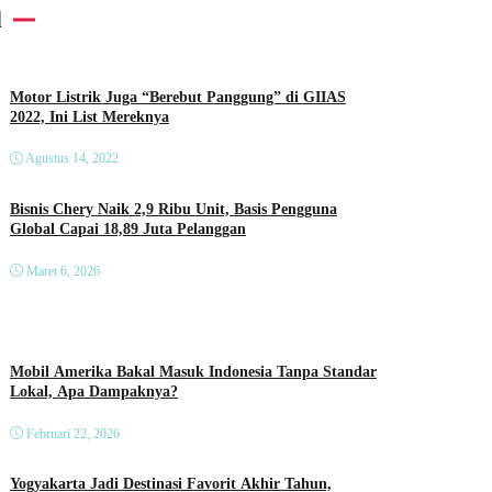
l
Motor Listrik Juga “Berebut Panggung” di GIIAS
2022, Ini List Mereknya
Agustus 14, 2022
Bisnis Chery Naik 2,9 Ribu Unit, Basis Pengguna
Global Capai 18,89 Juta Pelanggan
Maret 6, 2026
Mobil Amerika Bakal Masuk Indonesia Tanpa Standar
Lokal, Apa Dampaknya?
Februari 22, 2026
Yogyakarta Jadi Destinasi Favorit Akhir Tahun,