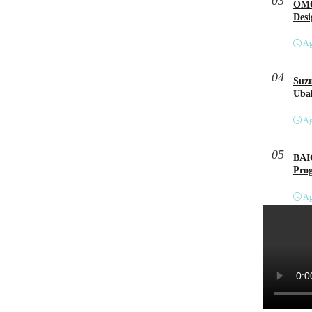
03
OMO
Des
Ag
04
Suzu
Ubah
Ag
05
BAI
Pro
Ag