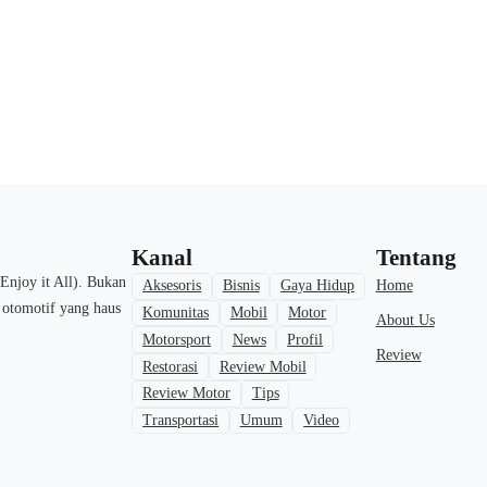
Kanal
Tentang
Enjoy it All). Bukan
Home
Aksesoris
Bisnis
Gaya Hidup
a otomotif yang haus
Komunitas
Mobil
Motor
About Us
Motorsport
News
Profil
Review
Restorasi
Review Mobil
Review Motor
Tips
Transportasi
Umum
Video