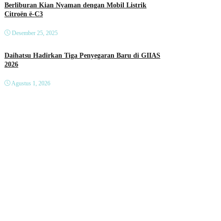
Berliburan Kian Nyaman dengan Mobil Listrik
Citroën ë-C3
Desember 25, 2025
Daihatsu Hadirkan Tiga Penyegaran Baru di GIIAS
2026
Agustus 1, 2026