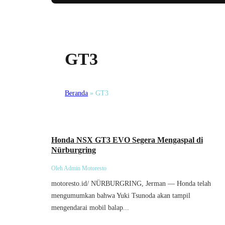
GT3
Beranda
»
GT3
Umum
Honda NSX GT3 EVO Segera Mengaspal di
Nürburgring
Oleh Admin Motoresto
motoresto.id/ NÜRBURGRING, Jerman — Honda telah
mengumumkan bahwa Yuki Tsunoda akan tampil
mengendarai mobil balap...