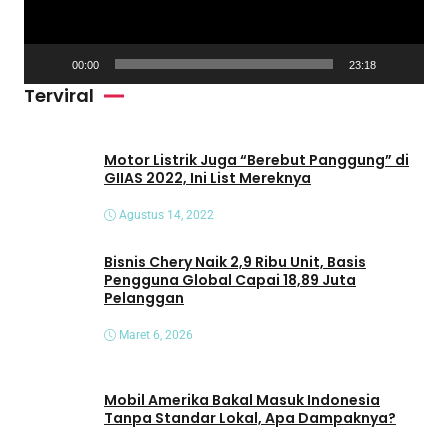
a
r
V
00:00
23:18
i
Terviral
d
e
o
Motor Listrik Juga “Berebut Panggung” di
GIIAS 2022, Ini List Mereknya
Agustus 14, 2022
Bisnis Chery Naik 2,9 Ribu Unit, Basis
Pengguna Global Capai 18,89 Juta
Pelanggan
Maret 6, 2026
Mobil Amerika Bakal Masuk Indonesia
Tanpa Standar Lokal, Apa Dampaknya?