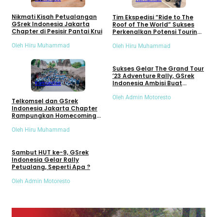
Nikmati Kisah Petualangan
Tim Ekspedisi “Ride to The
GSrek Indonesia Jakarta
Roof of The World” Sukses
Chapter di Pesisir Pantai Krui
Perkenalkan Potensi Touring
Indonesia di Tibet
Oleh Hiru Muhammad
Oleh Hiru Muhammad
Umum
Sukses Gelar The Grand Tour
’23 Adventure Rally, GSrek
Indonesia Ambisi Buat
Komunitas
Program Ini
Oleh Admin Motoresto
Telkomsel dan GSrek
Indonesia Jakarta Chapter
Rampungkan Homecoming
Sumba 2026
Oleh Hiru Muhammad
Umum
Sambut HUT ke-9, GSrek
Indonesia Gelar Rally
Petualang, Seperti Apa ?
Oleh Admin Motoresto