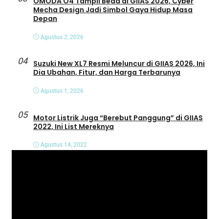
OMODA O4 Tampil Beda di GIIAS 2026, Cyber
Mecha Design Jadi Simbol Gaya Hidup Masa
Depan
Agustus 2, 2026
04
Suzuki New XL7 Resmi Meluncur di GIIAS 2026, Ini
Dia Ubahan, Fitur, dan Harga Terbarunya
Agustus 1, 2026
05
Motor Listrik Juga “Berebut Panggung” di GIIAS
2022, Ini List Mereknya
Agustus 14, 2022
P
e
m
u
t