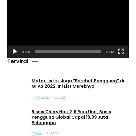
e
m
u
t
a
r
V
00:00
23:18
i
Terviral
d
e
o
Motor Listrik Juga “Berebut Panggung” di
GIIAS 2022, Ini List Mereknya
Agustus 14, 2022
Bisnis Chery Naik 2,9 Ribu Unit, Basis
Pengguna Global Capai 18,89 Juta
Pelanggan
Maret 6, 2026