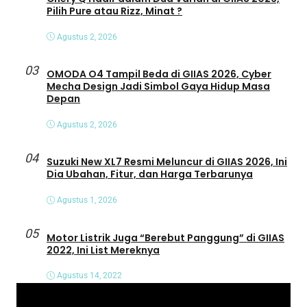
Pilih Pure atau Rizz, Minat ?
Agustus 2, 2026
03
OMODA O4 Tampil Beda di GIIAS 2026, Cyber
Mecha Design Jadi Simbol Gaya Hidup Masa
Depan
Agustus 2, 2026
04
Suzuki New XL7 Resmi Meluncur di GIIAS 2026, Ini
Dia Ubahan, Fitur, dan Harga Terbarunya
Agustus 1, 2026
05
Motor Listrik Juga “Berebut Panggung” di GIIAS
2022, Ini List Mereknya
Agustus 14, 2022
P