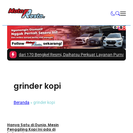
ebih dari 170 Bengkel Resmi, Daihatsu Perkuat Layanan Purnajual
|
#3 -
M
grinder kopi
Beranda
»
grinder kopi
Umum
Hanya Satu di Dunia, Mesin
Penggiling Kopi Ini ada di