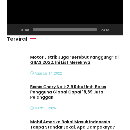
t
a
r
V
00:00
23:18
i
Terviral
d
e
o
Motor Listrik Juga “Berebut Panggung” di
GIIAS 2022, Ini List Mereknya
Agustus 14, 2022
Bisnis Chery Naik 2,9 Ribu Unit, Basis
Pengguna Global Capai 18,89 Juta
Pelanggan
Maret 6, 2026
Mobil Amerika Bakal Masuk Indonesia
Tanpa Standar Lokal, Apa Dampaknya?