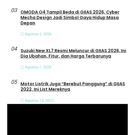
03
OMODA O4 Tampil Beda di GIIAS 2026, Cyber
Mecha Design Jadi Simbol Gaya Hidup Masa
Depan
Agustus 2, 2026
04
Suzuki New XL7 Resmi Meluncur di GIIAS 2026, Ini
Dia Ubahan, Fitur, dan Harga Terbarunya
Agustus 1, 2026
05
Motor Listrik Juga “Berebut Panggung” di GIIAS
2022, Ini List Mereknya
Agustus 14, 2022
P
e
m
u