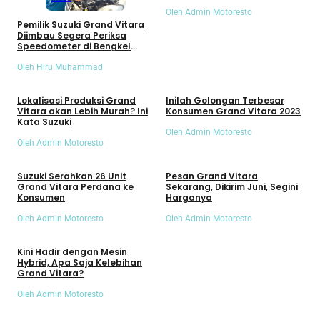
Oleh Admin Motoresto
Pemilik Suzuki Grand Vitara
Diimbau Segera Periksa
Speedometer di Bengkel
Resmi Gratis, Ada Apa?
Oleh Hiru Muhammad
Umum
Umum
Lokalisasi Produksi Grand
Inilah Golongan Terbesar
Vitara akan Lebih Murah? Ini
Konsumen Grand Vitara 2023
Kata Suzuki
Oleh Admin Motoresto
Oleh Admin Motoresto
Umum
Mobil
Suzuki Serahkan 26 Unit
Pesan Grand Vitara
Grand Vitara Perdana ke
Sekarang, Dikirim Juni, Segini
Konsumen
Harganya
Oleh Admin Motoresto
Oleh Admin Motoresto
Mobil
Kini Hadir dengan Mesin
Hybrid, Apa Saja Kelebihan
Grand Vitara?
Oleh Admin Motoresto