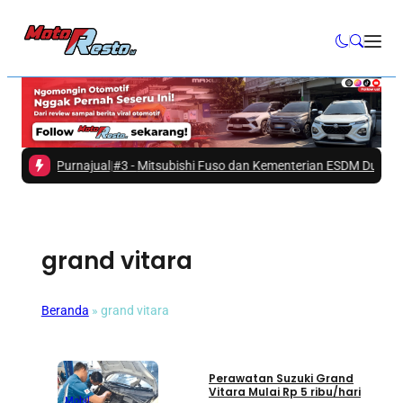
nan Purnajual
|
#3 -
Mitsubishi Fuso dan Kementerian ESDM Dukung Pela
grand vitara
Beranda
»
grand vitara
Mobil
Perawatan Suzuki Grand
Vitara Mulai Rp 5 ribu/hari
Mobil