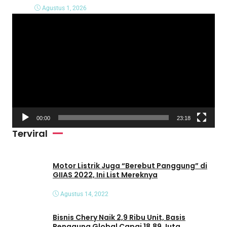
Agustus 1, 2026
P
e
m
u
t
a
r
V
00:00
23:18
i
Terviral
d
e
o
Motor Listrik Juga “Berebut Panggung” di
GIIAS 2022, Ini List Mereknya
Agustus 14, 2022
Bisnis Chery Naik 2,9 Ribu Unit, Basis
Pengguna Global Capai 18,89 Juta