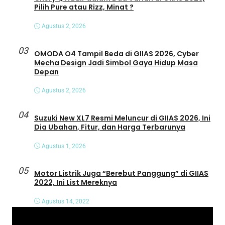
Pilih Pure atau Rizz, Minat ?
Agustus 2, 2026
03
OMODA O4 Tampil Beda di GIIAS 2026, Cyber
Mecha Design Jadi Simbol Gaya Hidup Masa
Depan
Agustus 2, 2026
04
Suzuki New XL7 Resmi Meluncur di GIIAS 2026, Ini
Dia Ubahan, Fitur, dan Harga Terbarunya
Agustus 1, 2026
05
Motor Listrik Juga “Berebut Panggung” di GIIAS
2022, Ini List Mereknya
Agustus 14, 2022
P