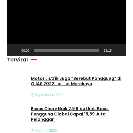
e
m
u
t
a
r
V
00:00
23:18
i
Terviral
d
e
o
Motor Listrik Juga “Berebut Panggung” di
GIIAS 2022, Ini List Mereknya
Agustus 14, 2022
Bisnis Chery Naik 2,9 Ribu Unit, Basis
Pengguna Global Capai 18,89 Juta
Pelanggan
Maret 6, 2026