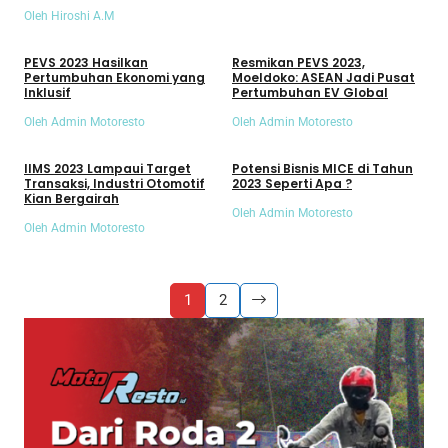
Meluncur
Oleh Hiroshi A.M
Umum
Umum
PEVS 2023 Hasilkan
Resmikan PEVS 2023,
Pertumbuhan Ekonomi yang
Moeldoko: ASEAN Jadi Pusat
Inklusif
Pertumbuhan EV Global
Oleh Admin Motoresto
Oleh Admin Motoresto
Umum
Umum
IIMS 2023 Lampaui Target
Potensi Bisnis MICE di Tahun
Transaksi, Industri Otomotif
2023 Seperti Apa ?
Kian Bergairah
Oleh Admin Motoresto
Oleh Admin Motoresto
1
2