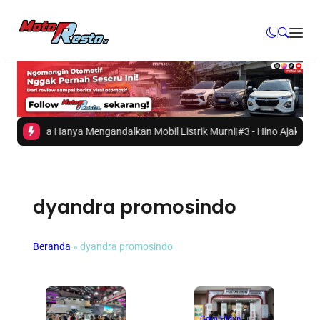
m Bisa Hanya Mengandalkan Mobil Listrik Murni
|
#3 -
Hino Ajak Masyarak
dyandra promosindo
Beranda
»
dyandra promosindo
Gaya Hidup