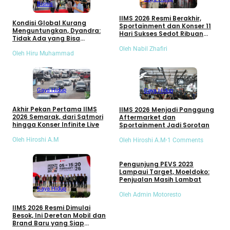
Bisnis
IIMS 2026 Resmi Berakhir,
Kondisi Global Kurang
Sportainment dan Konser 11
Menguntungkan, Dyandra:
Hari Sukses Sedot Ribuan
Tidak Ada yang Bisa
Pengunjung
Menghentikan Industri
Oleh Nabil Zhafiri
Otomotif
Oleh Hiru Muhammad
Gaya Hidup
Gaya Hidup
Akhir Pekan Pertama IIMS
IIMS 2026 Menjadi Panggung
2026 Semarak, dari Satmori
Aftermarket dan
hingga Konser Infinite Live
Sportainment Jadi Sorotan
Oleh Hiroshi A.M
Oleh Hiroshi A.M
•
1 Comments
Umum
Pengunjung PEVS 2023
Lampaui Target, Moeldoko:
Penjualan Masih Lambat
Gaya Hidup
Oleh Admin Motoresto
IIMS 2026 Resmi Dimulai
Besok, Ini Deretan Mobil dan
Brand Baru yang Siap